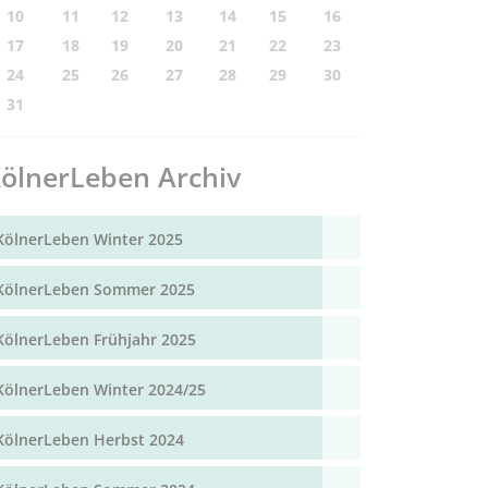
10
11
12
13
14
15
16
17
18
19
20
21
22
23
24
25
26
27
28
29
30
31
ölnerLeben Archiv
KölnerLeben Winter 2025
KölnerLeben Sommer 2025
KölnerLeben Frühjahr 2025
KölnerLeben Winter 2024/25
KölnerLeben Herbst 2024