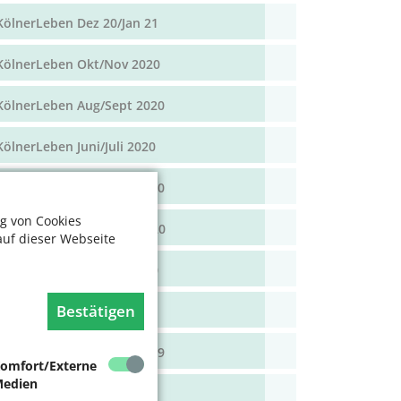
KölnerLeben Dez 20/Jan 21
KölnerLeben Okt/Nov 2020
KölnerLeben Aug/Sept 2020
KölnerLeben Juni/Juli 2020
KölnerLeben April/Mai 2020
g von Cookies
KölnerLeben Feb/März 2020
auf dieser Webseite
KölnerLeben Dez 19/Jan 20
Bestätigen
KölnerLeben Okt/Nov 19
KölnerLeben Aug/Sept 2019
omfort/Externe
edien
KölnerLeben Juni/Juli 2019