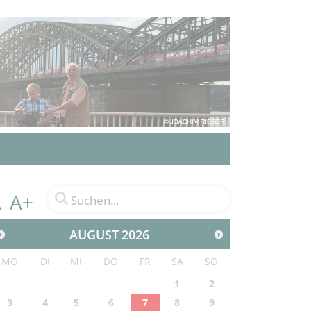
A+
A
AUGUST
2026
MO
DI
MI
DO
FR
SA
SO
1
2
3
4
5
6
7
8
9