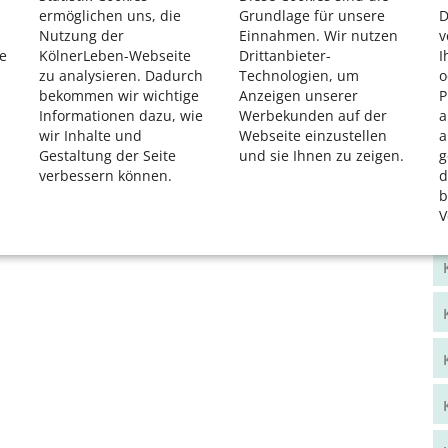
ermöglichen uns, die
Grundlage für unsere
D
Nutzung der
Einnahmen. Wir nutzen
v
e
KölnerLeben-Webseite
Drittanbieter-
I
zu analysieren. Dadurch
Technologien, um
o
bekommen wir wichtige
Anzeigen unserer
P
Informationen dazu, wie
Werbekunden auf der
a
wir Inhalte und
Webseite einzustellen
a
Gestaltung der Seite
und sie Ihnen zu zeigen.
g
verbessern können.
d
b
V