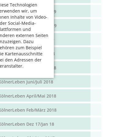
iese Technologien
erwenden wir, um
KölnerLeben April/Mai 2019
hnen Inhalte von Video-
der Social-Media-
KölnerLeben Feb/März 2019
lattformen und
nderen externen Seiten
KölnerLeben Dez 18/Jan 19
nzuzeigen. Dazu
ehören zum Beispiel
KölnerLeben Okt/Nov 2018
ie Kartenausschnitte
ei den Adressen der
eranstalter.
KölnerLeben Aug/Sept 2018
KölnerLeben Juni/Juli 2018
KölnerLeben April/Mai 2018
KölnerLeben Feb/März 2018
KölnerLeben Dez 17/Jan 18