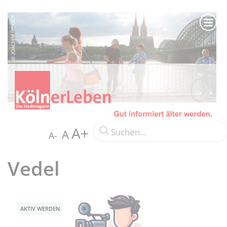
A+
A
A-
Vedel
AKTIV WERDEN