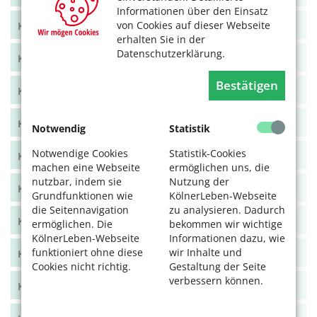
Informationen über den Einsatz
von Cookies auf dieser Webseite
KölnerLeben Juni/Juli 2021
erhalten Sie in der
Datenschutzerklärung.
KölnerLeben April/Mai 2021
Bestätigen
KölnerLeben Feb/März 2021
KölnerLeben Dez 20/Jan 21
Notwendig
Statistik
Notwendige Cookies
Statistik-Cookies
KölnerLeben Okt/Nov 2020
machen eine Webseite
ermöglichen uns, die
nutzbar, indem sie
Nutzung der
KölnerLeben Aug/Sept 2020
Grundfunktionen wie
KölnerLeben-Webseite
die Seitennavigation
zu analysieren. Dadurch
KölnerLeben Juni/Juli 2020
ermöglichen. Die
bekommen wir wichtige
KölnerLeben-Webseite
Informationen dazu, wie
funktioniert ohne diese
wir Inhalte und
KölnerLeben April/Mai 2020
Cookies nicht richtig.
Gestaltung der Seite
verbessern können.
KölnerLeben Feb/März 2020