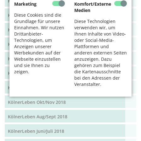
KölnerLeben Dez 19/Jan 20
Marketing
Komfort/Externe
Medien
Diese Cookies sind die
KölnerLeben Okt/Nov 19
Grundlage für unsere
Diese Technologien
Einnahmen. Wir nutzen
verwenden wir, um
KölnerLeben Aug/Sept 2019
Drittanbieter-
Ihnen Inhalte von Video-
Technologien, um
oder Social-Media-
KölnerLeben Juni/Juli 2019
Anzeigen unserer
Plattformen und
Werbekunden auf der
anderen externen Seiten
KölnerLeben April/Mai 2019
Webseite einzustellen
anzuzeigen. Dazu
und sie Ihnen zu
gehören zum Beispiel
zeigen.
die Kartenausschnitte
KölnerLeben Feb/März 2019
bei den Adressen der
Veranstalter.
KölnerLeben Dez 18/Jan 19
KölnerLeben Okt/Nov 2018
KölnerLeben Aug/Sept 2018
KölnerLeben Juni/Juli 2018