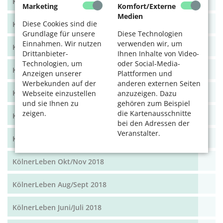
KölnerLeben Dez 19/Jan 20
Marketing
Komfort/Externe
Medien
Diese Cookies sind die
KölnerLeben Okt/Nov 19
Grundlage für unsere
Diese Technologien
Einnahmen. Wir nutzen
verwenden wir, um
KölnerLeben Aug/Sept 2019
Drittanbieter-
Ihnen Inhalte von Video-
Technologien, um
oder Social-Media-
KölnerLeben Juni/Juli 2019
Anzeigen unserer
Plattformen und
Werbekunden auf der
anderen externen Seiten
KölnerLeben April/Mai 2019
Webseite einzustellen
anzuzeigen. Dazu
und sie Ihnen zu
gehören zum Beispiel
zeigen.
die Kartenausschnitte
KölnerLeben Feb/März 2019
bei den Adressen der
Veranstalter.
KölnerLeben Dez 18/Jan 19
KölnerLeben Okt/Nov 2018
KölnerLeben Aug/Sept 2018
KölnerLeben Juni/Juli 2018