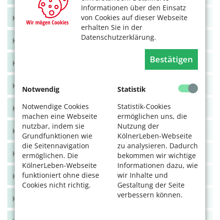
Informationen über den Einsatz
von Cookies auf dieser Webseite
KölnerLeben Juni/Juli 2021
erhalten Sie in der
Datenschutzerklärung.
KölnerLeben April/Mai 2021
Bestätigen
KölnerLeben Feb/März 2021
KölnerLeben Dez 20/Jan 21
Notwendig
Statistik
Notwendige Cookies
Statistik-Cookies
KölnerLeben Okt/Nov 2020
machen eine Webseite
ermöglichen uns, die
nutzbar, indem sie
Nutzung der
KölnerLeben Aug/Sept 2020
Grundfunktionen wie
KölnerLeben-Webseite
die Seitennavigation
zu analysieren. Dadurch
KölnerLeben Juni/Juli 2020
ermöglichen. Die
bekommen wir wichtige
KölnerLeben-Webseite
Informationen dazu, wie
funktioniert ohne diese
wir Inhalte und
KölnerLeben April/Mai 2020
Cookies nicht richtig.
Gestaltung der Seite
verbessern können.
KölnerLeben Feb/März 2020