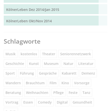
KölnerLeben Dez 2014/Jan 2015
KölnerLeben Okt/Nov 2014
Schlagworte
Musik
kostenlos
Theater
Seniorennetzwerk
Geschichte
Kunst
Museum
Natur
Literatur
Sport
Führung
Gespräche
Kabarett
Demenz
Wandern
Brauchtum
Film
Kino
Vorsorge
Beratung
Weihnachten
Pflege
Feste
Tanz
Vortrag
Essen
Comedy
Digital
Gesundheit