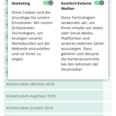
KölnerLeben Dez 19/Jan 20
Marketing
Komfort/Externe
Medien
Diese Cookies sind die
KölnerLeben Okt/Nov 19
Grundlage für unsere
Diese Technologien
Einnahmen. Wir nutzen
verwenden wir, um
KölnerLeben Aug/Sept 2019
Drittanbieter-
Ihnen Inhalte von Video-
Technologien, um
oder Social-Media-
KölnerLeben Juni/Juli 2019
Anzeigen unserer
Plattformen und
Werbekunden auf der
anderen externen Seiten
KölnerLeben April/Mai 2019
Webseite einzustellen
anzuzeigen. Dazu
und sie Ihnen zu
gehören zum Beispiel
zeigen.
die Kartenausschnitte
KölnerLeben Feb/März 2019
bei den Adressen der
Veranstalter.
KölnerLeben Dez 18/Jan 19
KölnerLeben Okt/Nov 2018
KölnerLeben Aug/Sept 2018
KölnerLeben Juni/Juli 2018