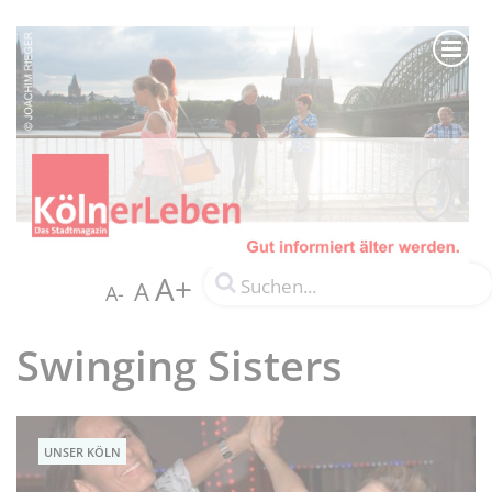
A+
A
A-
Swinging Sisters
UNSER KÖLN