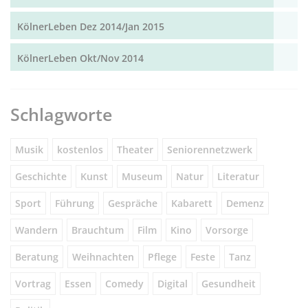
KölnerLeben Dez 2014/Jan 2015
KölnerLeben Okt/Nov 2014
Schlagworte
Musik
kostenlos
Theater
Seniorennetzwerk
Geschichte
Kunst
Museum
Natur
Literatur
Sport
Führung
Gespräche
Kabarett
Demenz
Wandern
Brauchtum
Film
Kino
Vorsorge
Beratung
Weihnachten
Pflege
Feste
Tanz
Vortrag
Essen
Comedy
Digital
Gesundheit