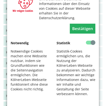
Informationen über den Einsatz
von Cookies auf dieser Webseite
KölnerLeben Juni/Juli 2021
erhalten Sie in der
Datenschutzerklärung.
KölnerLeben April/Mai 2021
Bestätigen
KölnerLeben Feb/März 2021
KölnerLeben Dez 20/Jan 21
Notwendig
Statistik
Notwendige Cookies
Statistik-Cookies
KölnerLeben Okt/Nov 2020
machen eine Webseite
ermöglichen uns, die
nutzbar, indem sie
Nutzung der
KölnerLeben Aug/Sept 2020
Grundfunktionen wie
KölnerLeben-Webseite
die Seitennavigation
zu analysieren. Dadurch
KölnerLeben Juni/Juli 2020
ermöglichen. Die
bekommen wir wichtige
KölnerLeben-Webseite
Informationen dazu, wie
funktioniert ohne diese
wir Inhalte und
KölnerLeben April/Mai 2020
Cookies nicht richtig.
Gestaltung der Seite
verbessern können.
KölnerLeben Feb/März 2020