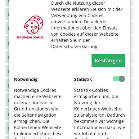
KölnerLeben Feb/März 2022
Durch die Nutzung dieser
Webseite erklären Sie sich mit der
KölnerLeben Dez 21/Jan 22
Verwendung von Cookies
einverstanden. Detaillierte
Informationen über den Einsatz
KölnerLeben Okt/Nov 2021
von Cookies auf dieser Webseite
erhalten Sie in der
KölnerLeben Aug/Sept 2021
Datenschutzerklärung.
KölnerLeben Juni/Juli 2021
Bestätigen
KölnerLeben April/Mai 2021
Notwendig
Statistik
KölnerLeben Feb/März 2021
Notwendige Cookies
Statistik-Cookies
machen eine Webseite
ermöglichen uns, die
KölnerLeben Dez 20/Jan 21
nutzbar, indem sie
Nutzung der
Grundfunktionen wie
KölnerLeben-Webseite
KölnerLeben Okt/Nov 2020
die Seitennavigation
zu analysieren. Dadurch
ermöglichen. Die
bekommen wir wichtige
KölnerLeben-Webseite
Informationen dazu, wie
KölnerLeben Aug/Sept 2020
funktioniert ohne diese
wir Inhalte und