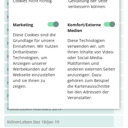
Cookies nicht richtig.
Gestaltung der Seite
KölnerLeben Juni/Juli 2020
verbessern können.
KölnerLeben April/Mai 2020
Marketing
Komfort/Externe
KölnerLeben Feb/März 2020
Medien
Diese Cookies sind die
Grundlage für unsere
Diese Technologien
KölnerLeben Dez 19/Jan 20
Einnahmen. Wir nutzen
verwenden wir, um
Drittanbieter-
Ihnen Inhalte von Video-
KölnerLeben Okt/Nov 19
Technologien, um
oder Social-Media-
Anzeigen unserer
Plattformen und
Werbekunden auf der
anderen externen Seiten
KölnerLeben Aug/Sept 2019
Webseite einzustellen
anzuzeigen. Dazu
und sie Ihnen zu
gehören zum Beispiel
KölnerLeben Juni/Juli 2019
zeigen.
die Kartenausschnitte
bei den Adressen der
KölnerLeben April/Mai 2019
Veranstalter.
KölnerLeben Feb/März 2019
KölnerLeben Dez 18/Jan 19