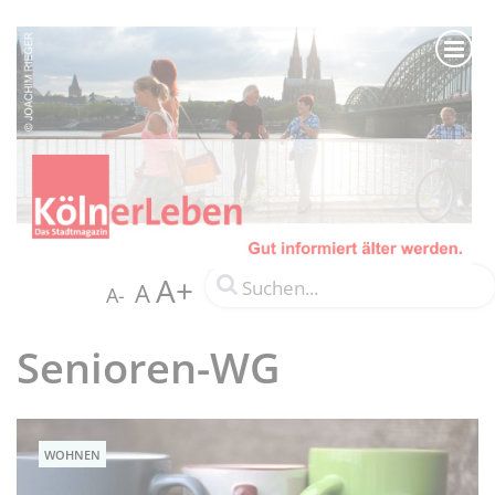
A+
A
A-
Senioren-WG
WOHNEN