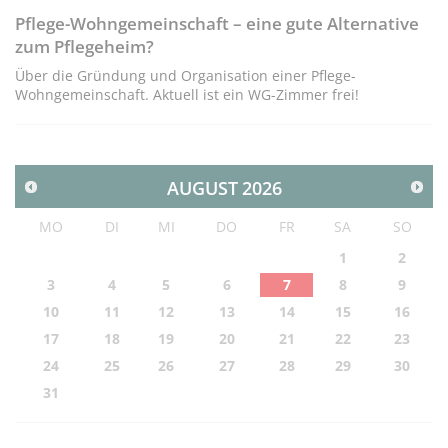
Pflege-Wohngemeinschaft – eine gute Alternative
zum Pflegeheim?
Über die Gründung und Organisation einer Pflege-
Wohngemeinschaft. Aktuell ist ein WG-Zimmer frei!
AUGUST
2026
MO
DI
MI
DO
FR
SA
SO
1
2
3
4
5
6
7
8
9
10
11
12
13
14
15
16
17
18
19
20
21
22
23
24
25
26
27
28
29
30
31