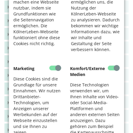
machen eine Webseite
ermöglichen uns, die
KölnerLeben Juni/Juli 2021
nutzbar, indem sie
Nutzung der
Grundfunktionen wie
KölnerLeben-Webseite
die Seitennavigation
zu analysieren. Dadurch
KölnerLeben April/Mai 2021
ermöglichen. Die
bekommen wir wichtige
KölnerLeben-Webseite
Informationen dazu, wie
KölnerLeben Feb/März 2021
funktioniert ohne diese
wir Inhalte und
Cookies nicht richtig.
Gestaltung der Seite
KölnerLeben Dez 20/Jan 21
verbessern können.
KölnerLeben Okt/Nov 2020
Marketing
Komfort/Externe
Medien
KölnerLeben Aug/Sept 2020
Diese Cookies sind die
Grundlage für unsere
Diese Technologien
KölnerLeben Juni/Juli 2020
Einnahmen. Wir nutzen
verwenden wir, um
Drittanbieter-
Ihnen Inhalte von Video-
Technologien, um
oder Social-Media-
KölnerLeben April/Mai 2020
Anzeigen unserer
Plattformen und
Werbekunden auf der
anderen externen Seiten
KölnerLeben Feb/März 2020
Webseite einzustellen
anzuzeigen. Dazu
und sie Ihnen zu
gehören zum Beispiel
KölnerLeben Dez 19/Jan 20
zeigen.
die Kartenausschnitte