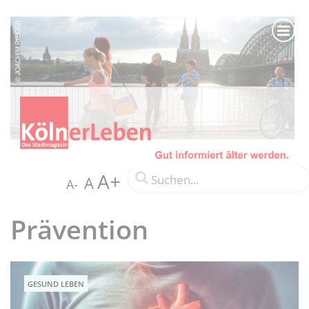
A+
A
A-
Prävention
GESUND LEBEN