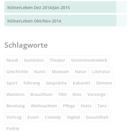
KölnerLeben Dez 2014/Jan 2015
KölnerLeben Okt/Nov 2014
Schlagworte
Musik
kostenlos
Theater
Seniorennetzwerk
Geschichte
Kunst
Museum
Natur
Literatur
Sport
Führung
Gespräche
Kabarett
Demenz
Wandern
Brauchtum
Film
Kino
Vorsorge
Beratung
Weihnachten
Pflege
Feste
Tanz
Vortrag
Essen
Comedy
Digital
Gesundheit
Politik