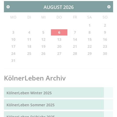
AUGUST
2026
MO
DI
MI
DO
FR
SA
SO
1
2
3
4
5
6
7
8
9
10
11
12
13
14
15
16
17
18
19
20
21
22
23
24
25
26
27
28
29
30
31
KölnerLeben Archiv
KölnerLeben Winter 2025
KölnerLeben Sommer 2025
KölnerLeben Frühjahr 2025