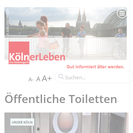
A+
A
A-
Öffentliche Toiletten
UNSER KÖLN