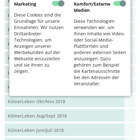
KölnerLeben Dez 19/Jan 20
Marketing
Komfort/Externe
Medien
Diese Cookies sind die
KölnerLeben Okt/Nov 19
Grundlage für unsere
Diese Technologien
Einnahmen. Wir nutzen
verwenden wir, um
KölnerLeben Aug/Sept 2019
Drittanbieter-
Ihnen Inhalte von Video-
Technologien, um
oder Social-Media-
KölnerLeben Juni/Juli 2019
Anzeigen unserer
Plattformen und
Werbekunden auf der
anderen externen Seiten
KölnerLeben April/Mai 2019
Webseite einzustellen
anzuzeigen. Dazu
und sie Ihnen zu
gehören zum Beispiel
zeigen.
die Kartenausschnitte
KölnerLeben Feb/März 2019
bei den Adressen der
Veranstalter.
KölnerLeben Dez 18/Jan 19
KölnerLeben Okt/Nov 2018
KölnerLeben Aug/Sept 2018
KölnerLeben Juni/Juli 2018