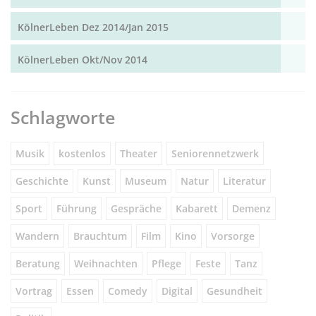
KölnerLeben Dez 2014/Jan 2015
KölnerLeben Okt/Nov 2014
Schlagworte
Musik
kostenlos
Theater
Seniorennetzwerk
Geschichte
Kunst
Museum
Natur
Literatur
Sport
Führung
Gespräche
Kabarett
Demenz
Wandern
Brauchtum
Film
Kino
Vorsorge
Beratung
Weihnachten
Pflege
Feste
Tanz
Vortrag
Essen
Comedy
Digital
Gesundheit