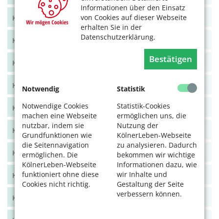
Informationen über den Einsatz
von Cookies auf dieser Webseite
KölnerLeben Juni/Juli 2021
erhalten Sie in der
Datenschutzerklärung.
KölnerLeben April/Mai 2021
Bestätigen
KölnerLeben Feb/März 2021
KölnerLeben Dez 20/Jan 21
Notwendig
Statistik
Notwendige Cookies
Statistik-Cookies
KölnerLeben Okt/Nov 2020
machen eine Webseite
ermöglichen uns, die
nutzbar, indem sie
Nutzung der
KölnerLeben Aug/Sept 2020
Grundfunktionen wie
KölnerLeben-Webseite
die Seitennavigation
zu analysieren. Dadurch
KölnerLeben Juni/Juli 2020
ermöglichen. Die
bekommen wir wichtige
KölnerLeben-Webseite
Informationen dazu, wie
funktioniert ohne diese
wir Inhalte und
KölnerLeben April/Mai 2020
Cookies nicht richtig.
Gestaltung der Seite
verbessern können.
KölnerLeben Feb/März 2020