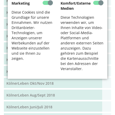
KölnerLeben Dez 19/Jan 20
Marketing
Komfort/Externe
Medien
Diese Cookies sind die
KölnerLeben Okt/Nov 19
Grundlage für unsere
Diese Technologien
Einnahmen. Wir nutzen
verwenden wir, um
KölnerLeben Aug/Sept 2019
Drittanbieter-
Ihnen Inhalte von Video-
Technologien, um
oder Social-Media-
KölnerLeben Juni/Juli 2019
Anzeigen unserer
Plattformen und
Werbekunden auf der
anderen externen Seiten
KölnerLeben April/Mai 2019
Webseite einzustellen
anzuzeigen. Dazu
und sie Ihnen zu
gehören zum Beispiel
zeigen.
die Kartenausschnitte
KölnerLeben Feb/März 2019
bei den Adressen der
Veranstalter.
KölnerLeben Dez 18/Jan 19
KölnerLeben Okt/Nov 2018
KölnerLeben Aug/Sept 2018
KölnerLeben Juni/Juli 2018