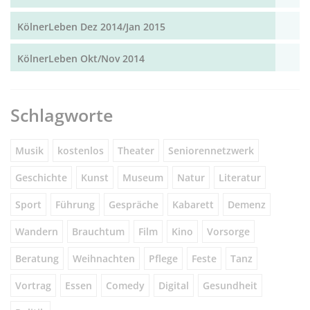
KölnerLeben Dez 2014/Jan 2015
KölnerLeben Okt/Nov 2014
Schlagworte
Musik
kostenlos
Theater
Seniorennetzwerk
Geschichte
Kunst
Museum
Natur
Literatur
Sport
Führung
Gespräche
Kabarett
Demenz
Wandern
Brauchtum
Film
Kino
Vorsorge
Beratung
Weihnachten
Pflege
Feste
Tanz
Vortrag
Essen
Comedy
Digital
Gesundheit