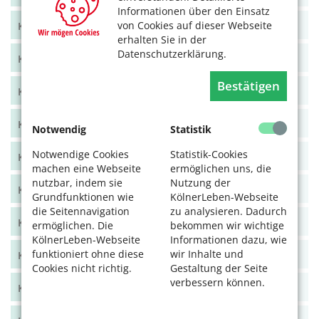
Informationen über den Einsatz
von Cookies auf dieser Webseite
KölnerLeben Juni/Juli 2021
erhalten Sie in der
Datenschutzerklärung.
KölnerLeben April/Mai 2021
Bestätigen
KölnerLeben Feb/März 2021
KölnerLeben Dez 20/Jan 21
Notwendig
Statistik
Notwendige Cookies
Statistik-Cookies
KölnerLeben Okt/Nov 2020
machen eine Webseite
ermöglichen uns, die
nutzbar, indem sie
Nutzung der
KölnerLeben Aug/Sept 2020
Grundfunktionen wie
KölnerLeben-Webseite
die Seitennavigation
zu analysieren. Dadurch
KölnerLeben Juni/Juli 2020
ermöglichen. Die
bekommen wir wichtige
KölnerLeben-Webseite
Informationen dazu, wie
funktioniert ohne diese
wir Inhalte und
KölnerLeben April/Mai 2020
Cookies nicht richtig.
Gestaltung der Seite
verbessern können.
KölnerLeben Feb/März 2020