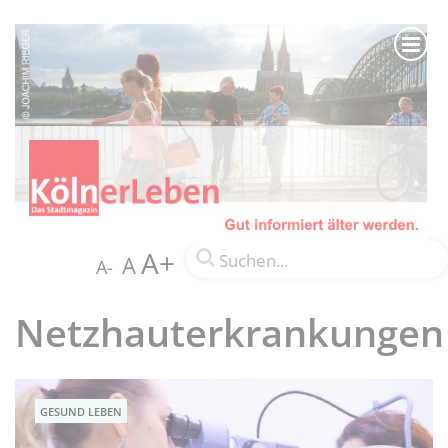
A+
A
A-
Netzhauterkrankungen
GESUND LEBEN