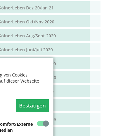
KölnerLeben Dez 20/Jan 21
KölnerLeben Okt/Nov 2020
KölnerLeben Aug/Sept 2020
KölnerLeben Juni/Juli 2020
KölnerLeben April/Mai 2020
g von Cookies
KölnerLeben Feb/März 2020
auf dieser Webseite
KölnerLeben Dez 19/Jan 20
Bestätigen
KölnerLeben Okt/Nov 19
KölnerLeben Aug/Sept 2019
omfort/Externe
edien
KölnerLeben Juni/Juli 2019