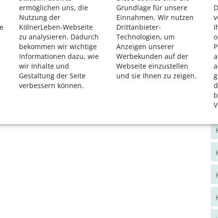
ermöglichen uns, die
Grundlage für unsere
D
Nutzung der
Einnahmen. Wir nutzen
v
e
KölnerLeben-Webseite
Drittanbieter-
I
zu analysieren. Dadurch
Technologien, um
o
bekommen wir wichtige
Anzeigen unserer
P
Informationen dazu, wie
Werbekunden auf der
a
wir Inhalte und
Webseite einzustellen
a
Gestaltung der Seite
und sie Ihnen zu zeigen.
g
verbessern können.
d
b
V