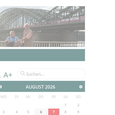
A+
A
AUGUST
2026
MO
DI
MI
DO
FR
SA
SO
1
2
3
4
5
6
7
8
9