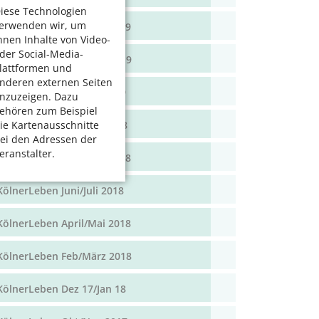
iese Technologien
erwenden wir, um
KölnerLeben April/Mai 2019
hnen Inhalte von Video-
der Social-Media-
KölnerLeben Feb/März 2019
lattformen und
nderen externen Seiten
KölnerLeben Dez 18/Jan 19
nzuzeigen. Dazu
ehören zum Beispiel
KölnerLeben Okt/Nov 2018
ie Kartenausschnitte
ei den Adressen der
eranstalter.
KölnerLeben Aug/Sept 2018
KölnerLeben Juni/Juli 2018
KölnerLeben April/Mai 2018
KölnerLeben Feb/März 2018
KölnerLeben Dez 17/Jan 18