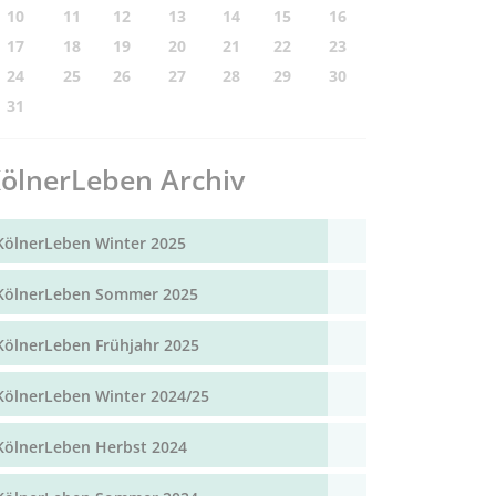
10
11
12
13
14
15
16
17
18
19
20
21
22
23
24
25
26
27
28
29
30
31
ölnerLeben Archiv
KölnerLeben Winter 2025
KölnerLeben Sommer 2025
KölnerLeben Frühjahr 2025
KölnerLeben Winter 2024/25
KölnerLeben Herbst 2024