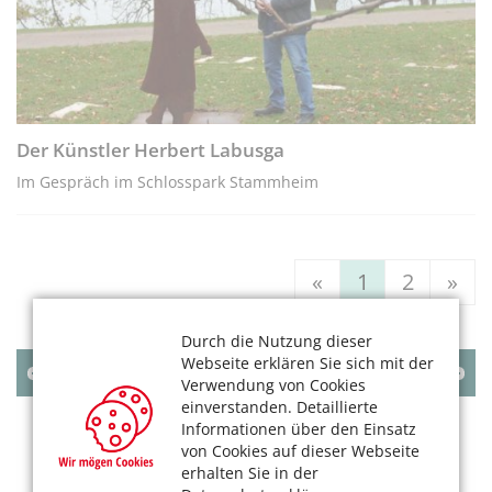
Der Künstler Herbert Labusga
Im Gespräch im Schlosspark Stammheim
«
1
2
»
Durch die Nutzung dieser
Webseite erklären Sie sich mit der
AUGUST
2026
Verwendung von Cookies
einverstanden. Detaillierte
MO
DI
MI
DO
FR
SA
SO
Informationen über den Einsatz
von Cookies auf dieser Webseite
1
2
erhalten Sie in der
3
4
5
6
7
8
9