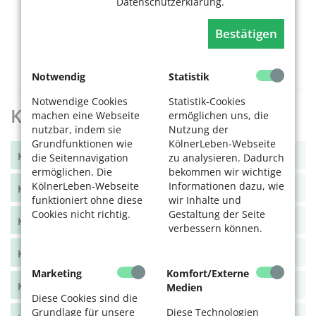
Datenschutzerklärung.
10
11
12
13
14
15
16
17
18
19
20
21
22
23
Bestätigen
24
25
26
27
28
29
30
31
Notwendig
Statistik
Notwendige Cookies
Statistik-Cookies
KölnerLeben Archiv
machen eine Webseite
ermöglichen uns, die
nutzbar, indem sie
Nutzung der
Grundfunktionen wie
KölnerLeben-Webseite
KölnerLeben Winter 2025
die Seitennavigation
zu analysieren. Dadurch
ermöglichen. Die
bekommen wir wichtige
KölnerLeben-Webseite
Informationen dazu, wie
KölnerLeben Sommer 2025
funktioniert ohne diese
wir Inhalte und
Cookies nicht richtig.
Gestaltung der Seite
KölnerLeben Frühjahr 2025
verbessern können.
KölnerLeben Winter 2024/25
Marketing
Komfort/Externe
KölnerLeben Herbst 2024
Medien
Diese Cookies sind die
Grundlage für unsere
Diese Technologien