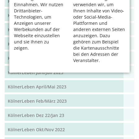
KölnerLeben Sommer 2024
Einnahmen. Wir nutzen
verwenden wir, um
Drittanbieter-
Ihnen Inhalte von Video-
KölnerLeben Frühjahr 2024
Technologien, um
oder Social-Media-
Anzeigen unserer
Plattformen und
Werbekunden auf der
anderen externen Seiten
KölnerLeben Dez/Jan/Feb 2023/24
Webseite einzustellen
anzuzeigen. Dazu
und sie Ihnen zu
gehören zum Beispiel
KölnerLeben Okt/Nov 2023
zeigen.
die Kartenausschnitte
bei den Adressen der
KölnerLeben Aug/Sept 2023
Veranstalter.
KölnerLeben Juni/Juli 2023
KölnerLeben April/Mai 2023
KölnerLeben Feb/März 2023
KölnerLeben Dez 22/Jan 23
KölnerLeben Okt/Nov 2022