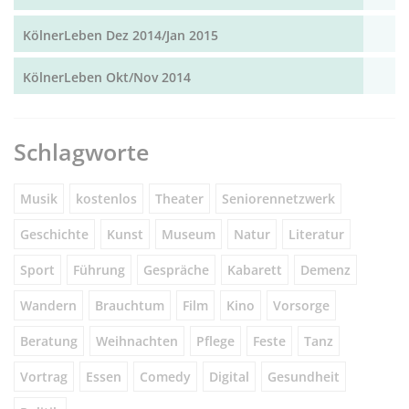
KölnerLeben Dez 2014/Jan 2015
KölnerLeben Okt/Nov 2014
Schlagworte
Musik
kostenlos
Theater
Seniorennetzwerk
Geschichte
Kunst
Museum
Natur
Literatur
Sport
Führung
Gespräche
Kabarett
Demenz
Wandern
Brauchtum
Film
Kino
Vorsorge
Beratung
Weihnachten
Pflege
Feste
Tanz
Vortrag
Essen
Comedy
Digital
Gesundheit