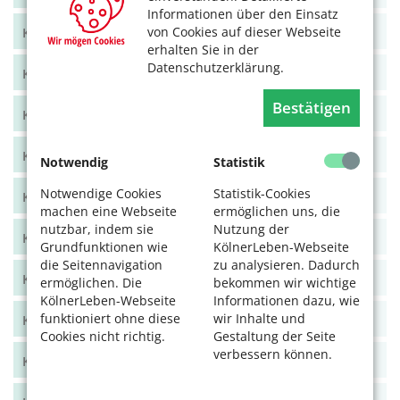
Informationen über den Einsatz
von Cookies auf dieser Webseite
KölnerLeben Juni/Juli 2021
erhalten Sie in der
Datenschutzerklärung.
KölnerLeben April/Mai 2021
Bestätigen
KölnerLeben Feb/März 2021
KölnerLeben Dez 20/Jan 21
Notwendig
Statistik
Notwendige Cookies
Statistik-Cookies
KölnerLeben Okt/Nov 2020
machen eine Webseite
ermöglichen uns, die
nutzbar, indem sie
Nutzung der
KölnerLeben Aug/Sept 2020
Grundfunktionen wie
KölnerLeben-Webseite
die Seitennavigation
zu analysieren. Dadurch
KölnerLeben Juni/Juli 2020
ermöglichen. Die
bekommen wir wichtige
KölnerLeben-Webseite
Informationen dazu, wie
funktioniert ohne diese
wir Inhalte und
KölnerLeben April/Mai 2020
Cookies nicht richtig.
Gestaltung der Seite
verbessern können.
KölnerLeben Feb/März 2020