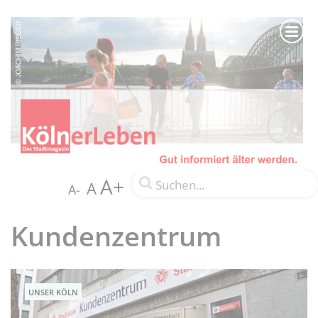
A+
A
A-
Kundenzentrum
UNSER KÖLN