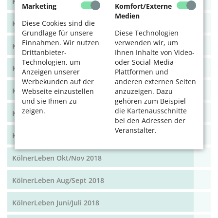
KölnerLeben Dez 19/Jan 20
Marketing
Komfort/Externe
Medien
Diese Cookies sind die
KölnerLeben Okt/Nov 19
Grundlage für unsere
Diese Technologien
Einnahmen. Wir nutzen
verwenden wir, um
KölnerLeben Aug/Sept 2019
Drittanbieter-
Ihnen Inhalte von Video-
Technologien, um
oder Social-Media-
KölnerLeben Juni/Juli 2019
Anzeigen unserer
Plattformen und
Werbekunden auf der
anderen externen Seiten
KölnerLeben April/Mai 2019
Webseite einzustellen
anzuzeigen. Dazu
und sie Ihnen zu
gehören zum Beispiel
zeigen.
die Kartenausschnitte
KölnerLeben Feb/März 2019
bei den Adressen der
Veranstalter.
KölnerLeben Dez 18/Jan 19
KölnerLeben Okt/Nov 2018
KölnerLeben Aug/Sept 2018
KölnerLeben Juni/Juli 2018