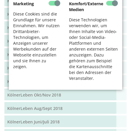
KölnerLeben Dez 19/Jan 20
Marketing
Komfort/Externe
Medien
Diese Cookies sind die
KölnerLeben Okt/Nov 19
Grundlage für unsere
Diese Technologien
Einnahmen. Wir nutzen
verwenden wir, um
KölnerLeben Aug/Sept 2019
Drittanbieter-
Ihnen Inhalte von Video-
Technologien, um
oder Social-Media-
KölnerLeben Juni/Juli 2019
Anzeigen unserer
Plattformen und
Werbekunden auf der
anderen externen Seiten
KölnerLeben April/Mai 2019
Webseite einzustellen
anzuzeigen. Dazu
und sie Ihnen zu
gehören zum Beispiel
zeigen.
die Kartenausschnitte
KölnerLeben Feb/März 2019
bei den Adressen der
Veranstalter.
KölnerLeben Dez 18/Jan 19
KölnerLeben Okt/Nov 2018
KölnerLeben Aug/Sept 2018
KölnerLeben Juni/Juli 2018