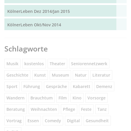
KölnerLeben Dez 2014/Jan 2015
KölnerLeben Okt/Nov 2014
Schlagworte
Musik
kostenlos
Theater
Seniorennetzwerk
Geschichte
Kunst
Museum
Natur
Literatur
Sport
Führung
Gespräche
Kabarett
Demenz
Wandern
Brauchtum
Film
Kino
Vorsorge
Beratung
Weihnachten
Pflege
Feste
Tanz
Vortrag
Essen
Comedy
Digital
Gesundheit