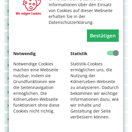
Informationen über den Einsatz
von Cookies auf dieser Webseite
KölnerLeben Juni/Juli 2021
erhalten Sie in der
Datenschutzerklärung.
KölnerLeben April/Mai 2021
Bestätigen
KölnerLeben Feb/März 2021
KölnerLeben Dez 20/Jan 21
Notwendig
Statistik
Notwendige Cookies
Statistik-Cookies
KölnerLeben Okt/Nov 2020
machen eine Webseite
ermöglichen uns, die
nutzbar, indem sie
Nutzung der
KölnerLeben Aug/Sept 2020
Grundfunktionen wie
KölnerLeben-Webseite
die Seitennavigation
zu analysieren. Dadurch
KölnerLeben Juni/Juli 2020
ermöglichen. Die
bekommen wir wichtige
KölnerLeben-Webseite
Informationen dazu, wie
funktioniert ohne diese
wir Inhalte und
KölnerLeben April/Mai 2020
Cookies nicht richtig.
Gestaltung der Seite
verbessern können.
KölnerLeben Feb/März 2020