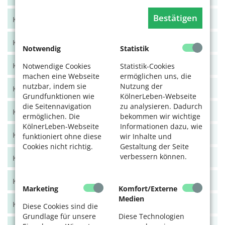
Bestätigen
KölnerLeben Juni/Juli 2022
KölnerLeben April/Mai 2022
Notwendig
Statistik
KölnerLeben Feb/März 2022
Notwendige Cookies
Statistik-Cookies
machen eine Webseite
ermöglichen uns, die
nutzbar, indem sie
Nutzung der
KölnerLeben Dez 21/Jan 22
Grundfunktionen wie
KölnerLeben-Webseite
die Seitennavigation
zu analysieren. Dadurch
KölnerLeben Okt/Nov 2021
ermöglichen. Die
bekommen wir wichtige
KölnerLeben-Webseite
Informationen dazu, wie
KölnerLeben Aug/Sept 2021
funktioniert ohne diese
wir Inhalte und
Cookies nicht richtig.
Gestaltung der Seite
verbessern können.
KölnerLeben Juni/Juli 2021
KölnerLeben April/Mai 2021
Marketing
Komfort/Externe
Medien
KölnerLeben Feb/März 2021
Diese Cookies sind die
Grundlage für unsere
Diese Technologien