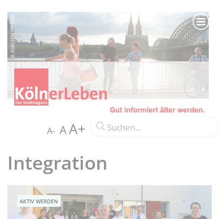
A+
A
A-
Integration
AKTIV WERDEN