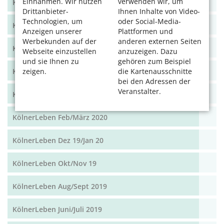
Einnahmen. Wir nutzen
verwenden wir, um
KölnerLeben Dez 20/Jan 21
Drittanbieter-
Ihnen Inhalte von Video-
Technologien, um
oder Social-Media-
KölnerLeben Okt/Nov 2020
Anzeigen unserer
Plattformen und
Werbekunden auf der
anderen externen Seiten
KölnerLeben Aug/Sept 2020
Webseite einzustellen
anzuzeigen. Dazu
und sie Ihnen zu
gehören zum Beispiel
KölnerLeben Juni/Juli 2020
zeigen.
die Kartenausschnitte
bei den Adressen der
Veranstalter.
KölnerLeben April/Mai 2020
KölnerLeben Feb/März 2020
KölnerLeben Dez 19/Jan 20
KölnerLeben Okt/Nov 19
KölnerLeben Aug/Sept 2019
KölnerLeben Juni/Juli 2019