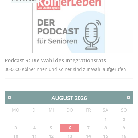
Podcast 9: Die Wahl des Integrationsrats
308.000 Kölnerinnen und Kölner sind zur Wahl aufgerufen
AUGUST
2026
MO
DI
MI
DO
FR
SA
SO
1
2
3
4
5
6
7
8
9
10
11
12
13
14
15
16