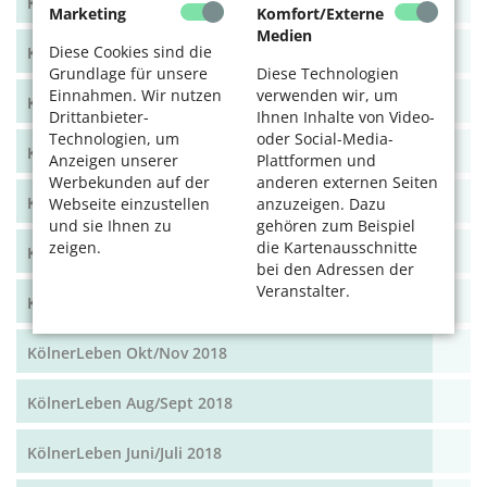
KölnerLeben Dez 19/Jan 20
Marketing
Komfort/Externe
Medien
Diese Cookies sind die
KölnerLeben Okt/Nov 19
Grundlage für unsere
Diese Technologien
Einnahmen. Wir nutzen
verwenden wir, um
KölnerLeben Aug/Sept 2019
Drittanbieter-
Ihnen Inhalte von Video-
Technologien, um
oder Social-Media-
KölnerLeben Juni/Juli 2019
Anzeigen unserer
Plattformen und
Werbekunden auf der
anderen externen Seiten
KölnerLeben April/Mai 2019
Webseite einzustellen
anzuzeigen. Dazu
und sie Ihnen zu
gehören zum Beispiel
zeigen.
die Kartenausschnitte
KölnerLeben Feb/März 2019
bei den Adressen der
Veranstalter.
KölnerLeben Dez 18/Jan 19
KölnerLeben Okt/Nov 2018
KölnerLeben Aug/Sept 2018
KölnerLeben Juni/Juli 2018