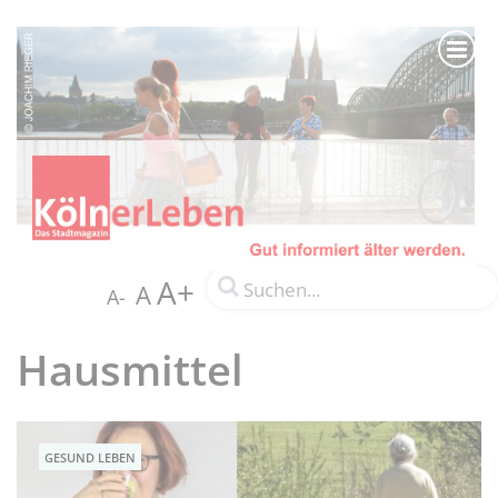
A+
A
A-
Hausmittel
GESUND LEBEN