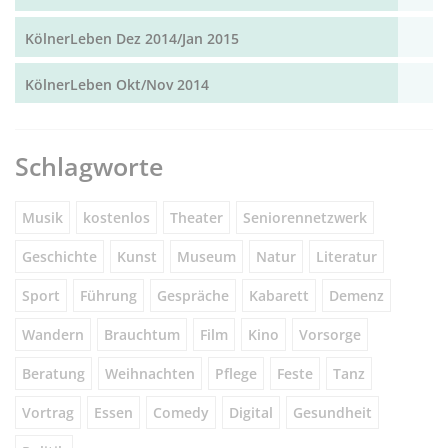
KölnerLeben Dez 2014/Jan 2015
KölnerLeben Okt/Nov 2014
Schlagworte
Musik
kostenlos
Theater
Seniorennetzwerk
Geschichte
Kunst
Museum
Natur
Literatur
Sport
Führung
Gespräche
Kabarett
Demenz
Wandern
Brauchtum
Film
Kino
Vorsorge
Beratung
Weihnachten
Pflege
Feste
Tanz
Vortrag
Essen
Comedy
Digital
Gesundheit