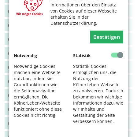
Informationen über den Einsatz
von Cookies auf dieser Webseite
KölnerLeben Juni/Juli 2021
erhalten Sie in der
Datenschutzerklärung.
KölnerLeben April/Mai 2021
Bestätigen
KölnerLeben Feb/März 2021
KölnerLeben Dez 20/Jan 21
Notwendig
Statistik
Notwendige Cookies
Statistik-Cookies
KölnerLeben Okt/Nov 2020
machen eine Webseite
ermöglichen uns, die
nutzbar, indem sie
Nutzung der
KölnerLeben Aug/Sept 2020
Grundfunktionen wie
KölnerLeben-Webseite
die Seitennavigation
zu analysieren. Dadurch
KölnerLeben Juni/Juli 2020
ermöglichen. Die
bekommen wir wichtige
KölnerLeben-Webseite
Informationen dazu, wie
funktioniert ohne diese
wir Inhalte und
KölnerLeben April/Mai 2020
Cookies nicht richtig.
Gestaltung der Seite
verbessern können.
KölnerLeben Feb/März 2020