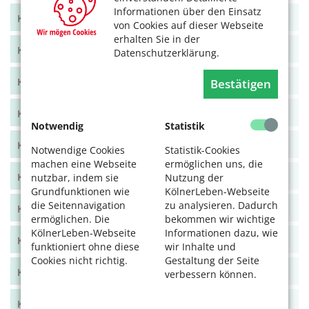
Informationen über den Einsatz
KölnerLeben Feb/März 2023
von Cookies auf dieser Webseite
erhalten Sie in der
KölnerLeben Dez 22/Jan 23
Datenschutzerklärung.
KölnerLeben Okt/Nov 2022
Bestätigen
KölnerLeben Aug/Sept 2022
Notwendig
Statistik
KölnerLeben Juni/Juli 2022
Notwendige Cookies
Statistik-Cookies
machen eine Webseite
ermöglichen uns, die
KölnerLeben April/Mai 2022
nutzbar, indem sie
Nutzung der
Grundfunktionen wie
KölnerLeben-Webseite
die Seitennavigation
zu analysieren. Dadurch
KölnerLeben Feb/März 2022
ermöglichen. Die
bekommen wir wichtige
KölnerLeben-Webseite
Informationen dazu, wie
KölnerLeben Dez 21/Jan 22
funktioniert ohne diese
wir Inhalte und
Cookies nicht richtig.
Gestaltung der Seite
KölnerLeben Okt/Nov 2021
verbessern können.
KölnerLeben Aug/Sept 2021