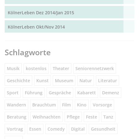
KölnerLeben Dez 2014/Jan 2015
KölnerLeben Okt/Nov 2014
Schlagworte
Musik
kostenlos
Theater
Seniorennetzwerk
Geschichte
Kunst
Museum
Natur
Literatur
Sport
Führung
Gespräche
Kabarett
Demenz
Wandern
Brauchtum
Film
Kino
Vorsorge
Beratung
Weihnachten
Pflege
Feste
Tanz
Vortrag
Essen
Comedy
Digital
Gesundheit