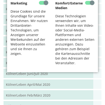
Marketing
Komfort/Externe
Medien
KölnerLeben Juni/Juli 2021
Diese Cookies sind die
Grundlage für unsere
Diese Technologien
KölnerLeben April/Mai 2021
Einnahmen. Wir nutzen
verwenden wir, um
Drittanbieter-
Ihnen Inhalte von Video-
Technologien, um
oder Social-Media-
KölnerLeben Feb/März 2021
Anzeigen unserer
Plattformen und
Werbekunden auf der
anderen externen Seiten
KölnerLeben Dez 20/Jan 21
Webseite einzustellen
anzuzeigen. Dazu
und sie Ihnen zu
gehören zum Beispiel
KölnerLeben Okt/Nov 2020
zeigen.
die Kartenausschnitte
bei den Adressen der
KölnerLeben Aug/Sept 2020
Veranstalter.
KölnerLeben Juni/Juli 2020
KölnerLeben April/Mai 2020
KölnerLeben Feb/März 2020