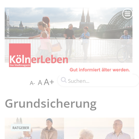
A+
A
A-
Grundsicherung
RATGEBER