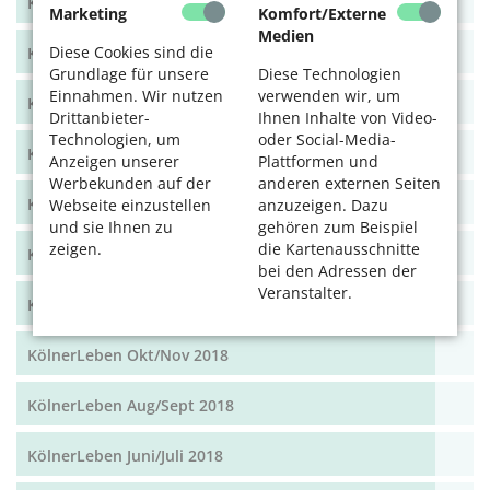
KölnerLeben Dez 19/Jan 20
Marketing
Komfort/Externe
Medien
Diese Cookies sind die
KölnerLeben Okt/Nov 19
Grundlage für unsere
Diese Technologien
Einnahmen. Wir nutzen
verwenden wir, um
KölnerLeben Aug/Sept 2019
Drittanbieter-
Ihnen Inhalte von Video-
Technologien, um
oder Social-Media-
KölnerLeben Juni/Juli 2019
Anzeigen unserer
Plattformen und
Werbekunden auf der
anderen externen Seiten
KölnerLeben April/Mai 2019
Webseite einzustellen
anzuzeigen. Dazu
und sie Ihnen zu
gehören zum Beispiel
zeigen.
die Kartenausschnitte
KölnerLeben Feb/März 2019
bei den Adressen der
Veranstalter.
KölnerLeben Dez 18/Jan 19
KölnerLeben Okt/Nov 2018
KölnerLeben Aug/Sept 2018
KölnerLeben Juni/Juli 2018