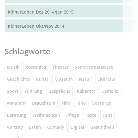
KölnerLeben Dez 2014/Jan 2015
KölnerLeben Okt/Nov 2014
Schlagworte
Musik
kostenlos
Theater
Seniorennetzwerk
Geschichte
Kunst
Museum
Natur
Literatur
Sport
Führung
Gespräche
Kabarett
Demenz
Wandern
Brauchtum
Film
Kino
Vorsorge
Beratung
Weihnachten
Pflege
Feste
Tanz
Vortrag
Essen
Comedy
Digital
Gesundheit