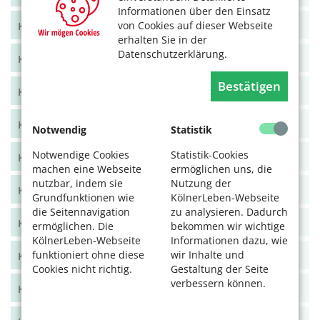
Informationen über den Einsatz
von Cookies auf dieser Webseite
KölnerLeben Juni/Juli 2021
erhalten Sie in der
Datenschutzerklärung.
KölnerLeben April/Mai 2021
Bestätigen
KölnerLeben Feb/März 2021
KölnerLeben Dez 20/Jan 21
Notwendig
Statistik
Notwendige Cookies
Statistik-Cookies
KölnerLeben Okt/Nov 2020
machen eine Webseite
ermöglichen uns, die
nutzbar, indem sie
Nutzung der
KölnerLeben Aug/Sept 2020
Grundfunktionen wie
KölnerLeben-Webseite
die Seitennavigation
zu analysieren. Dadurch
KölnerLeben Juni/Juli 2020
ermöglichen. Die
bekommen wir wichtige
KölnerLeben-Webseite
Informationen dazu, wie
funktioniert ohne diese
wir Inhalte und
KölnerLeben April/Mai 2020
Cookies nicht richtig.
Gestaltung der Seite
verbessern können.
KölnerLeben Feb/März 2020