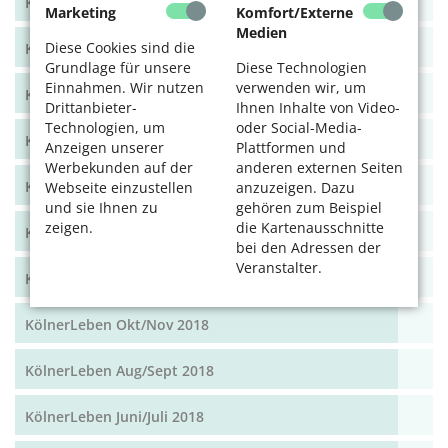
KölnerLeben Dez 19/Jan 20
Marketing
Komfort/Externe
Medien
Diese Cookies sind die
KölnerLeben Okt/Nov 19
Grundlage für unsere
Diese Technologien
Einnahmen. Wir nutzen
verwenden wir, um
KölnerLeben Aug/Sept 2019
Drittanbieter-
Ihnen Inhalte von Video-
Technologien, um
oder Social-Media-
KölnerLeben Juni/Juli 2019
Anzeigen unserer
Plattformen und
Werbekunden auf der
anderen externen Seiten
KölnerLeben April/Mai 2019
Webseite einzustellen
anzuzeigen. Dazu
und sie Ihnen zu
gehören zum Beispiel
zeigen.
die Kartenausschnitte
KölnerLeben Feb/März 2019
bei den Adressen der
Veranstalter.
KölnerLeben Dez 18/Jan 19
KölnerLeben Okt/Nov 2018
KölnerLeben Aug/Sept 2018
KölnerLeben Juni/Juli 2018