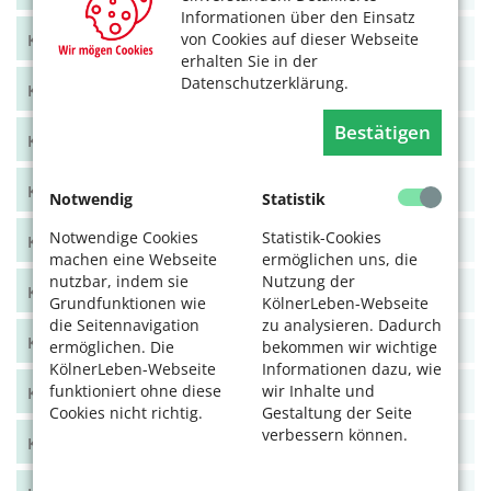
Informationen über den Einsatz
von Cookies auf dieser Webseite
KölnerLeben Juni/Juli 2021
erhalten Sie in der
Datenschutzerklärung.
KölnerLeben April/Mai 2021
Bestätigen
KölnerLeben Feb/März 2021
KölnerLeben Dez 20/Jan 21
Notwendig
Statistik
Notwendige Cookies
Statistik-Cookies
KölnerLeben Okt/Nov 2020
machen eine Webseite
ermöglichen uns, die
nutzbar, indem sie
Nutzung der
KölnerLeben Aug/Sept 2020
Grundfunktionen wie
KölnerLeben-Webseite
die Seitennavigation
zu analysieren. Dadurch
KölnerLeben Juni/Juli 2020
ermöglichen. Die
bekommen wir wichtige
KölnerLeben-Webseite
Informationen dazu, wie
funktioniert ohne diese
wir Inhalte und
KölnerLeben April/Mai 2020
Cookies nicht richtig.
Gestaltung der Seite
verbessern können.
KölnerLeben Feb/März 2020