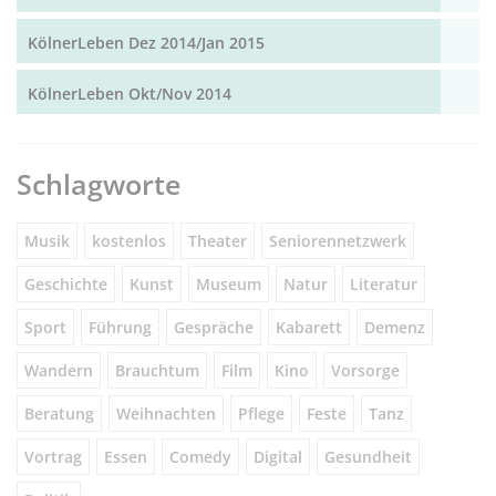
KölnerLeben Dez 2014/Jan 2015
KölnerLeben Okt/Nov 2014
Schlagworte
Musik
kostenlos
Theater
Seniorennetzwerk
Geschichte
Kunst
Museum
Natur
Literatur
Sport
Führung
Gespräche
Kabarett
Demenz
Wandern
Brauchtum
Film
Kino
Vorsorge
Beratung
Weihnachten
Pflege
Feste
Tanz
Vortrag
Essen
Comedy
Digital
Gesundheit