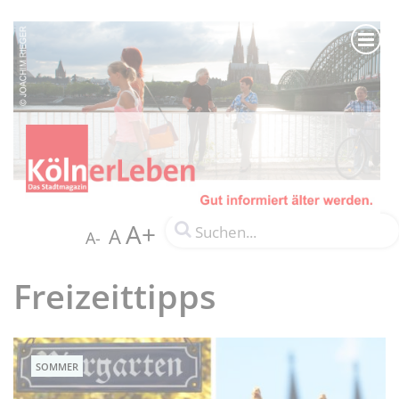
A+
A
A-
Freizeittipps
SOMMER