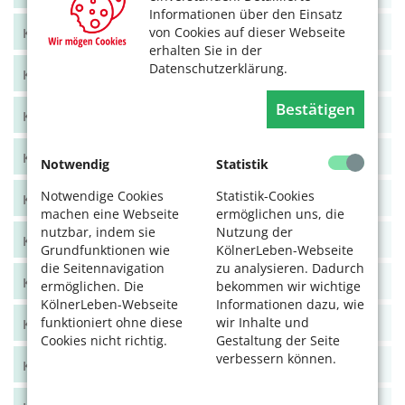
Informationen über den Einsatz
von Cookies auf dieser Webseite
KölnerLeben Juni/Juli 2021
erhalten Sie in der
Datenschutzerklärung.
KölnerLeben April/Mai 2021
Bestätigen
KölnerLeben Feb/März 2021
KölnerLeben Dez 20/Jan 21
Notwendig
Statistik
Notwendige Cookies
Statistik-Cookies
KölnerLeben Okt/Nov 2020
machen eine Webseite
ermöglichen uns, die
nutzbar, indem sie
Nutzung der
KölnerLeben Aug/Sept 2020
Grundfunktionen wie
KölnerLeben-Webseite
die Seitennavigation
zu analysieren. Dadurch
KölnerLeben Juni/Juli 2020
ermöglichen. Die
bekommen wir wichtige
KölnerLeben-Webseite
Informationen dazu, wie
funktioniert ohne diese
wir Inhalte und
KölnerLeben April/Mai 2020
Cookies nicht richtig.
Gestaltung der Seite
verbessern können.
KölnerLeben Feb/März 2020