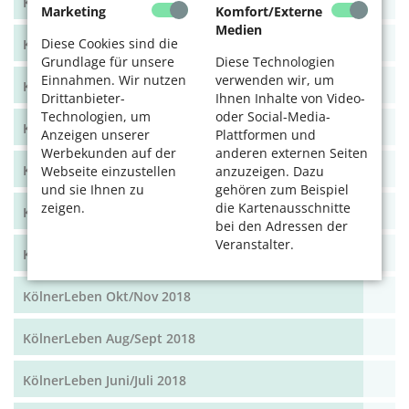
KölnerLeben Dez 19/Jan 20
Marketing
Komfort/Externe
Medien
Diese Cookies sind die
KölnerLeben Okt/Nov 19
Grundlage für unsere
Diese Technologien
Einnahmen. Wir nutzen
verwenden wir, um
KölnerLeben Aug/Sept 2019
Drittanbieter-
Ihnen Inhalte von Video-
Technologien, um
oder Social-Media-
KölnerLeben Juni/Juli 2019
Anzeigen unserer
Plattformen und
Werbekunden auf der
anderen externen Seiten
KölnerLeben April/Mai 2019
Webseite einzustellen
anzuzeigen. Dazu
und sie Ihnen zu
gehören zum Beispiel
zeigen.
die Kartenausschnitte
KölnerLeben Feb/März 2019
bei den Adressen der
Veranstalter.
KölnerLeben Dez 18/Jan 19
KölnerLeben Okt/Nov 2018
KölnerLeben Aug/Sept 2018
KölnerLeben Juni/Juli 2018