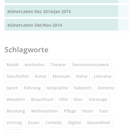
KölnerLeben Dez 2014/Jan 2015
KölnerLeben Okt/Nov 2014
Schlagworte
Musik
kostenlos
Theater
Seniorennetzwerk
Geschichte
Kunst
Museum
Natur
Literatur
Sport
Führung
Gespräche
Kabarett
Demenz
Wandern
Brauchtum
Film
Kino
Vorsorge
Beratung
Weihnachten
Pflege
Feste
Tanz
Vortrag
Essen
Comedy
Digital
Gesundheit