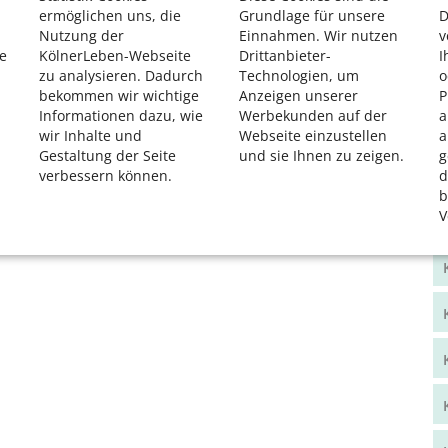
ermöglichen uns, die
Grundlage für unsere
D
Nutzung der
Einnahmen. Wir nutzen
v
e
KölnerLeben-Webseite
Drittanbieter-
I
zu analysieren. Dadurch
Technologien, um
o
bekommen wir wichtige
Anzeigen unserer
P
Informationen dazu, wie
Werbekunden auf der
a
wir Inhalte und
Webseite einzustellen
a
Gestaltung der Seite
und sie Ihnen zu zeigen.
g
verbessern können.
d
b
V