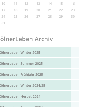
10
11
12
13
14
15
16
17
18
19
20
21
22
23
24
25
26
27
28
29
30
31
ölnerLeben Archiv
KölnerLeben Winter 2025
KölnerLeben Sommer 2025
KölnerLeben Frühjahr 2025
KölnerLeben Winter 2024/25
KölnerLeben Herbst 2024