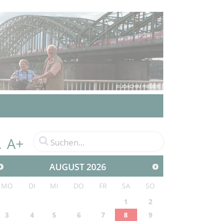
A+
A
AUGUST
2026
MO
DI
MI
DO
FR
SA
SO
1
2
3
4
5
6
7
8
9