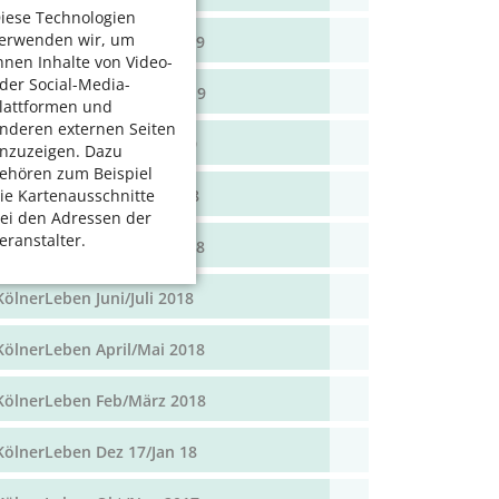
iese Technologien
erwenden wir, um
KölnerLeben April/Mai 2019
hnen Inhalte von Video-
der Social-Media-
KölnerLeben Feb/März 2019
lattformen und
nderen externen Seiten
KölnerLeben Dez 18/Jan 19
nzuzeigen. Dazu
ehören zum Beispiel
KölnerLeben Okt/Nov 2018
ie Kartenausschnitte
ei den Adressen der
eranstalter.
KölnerLeben Aug/Sept 2018
KölnerLeben Juni/Juli 2018
KölnerLeben April/Mai 2018
KölnerLeben Feb/März 2018
KölnerLeben Dez 17/Jan 18