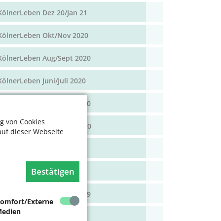
KölnerLeben Dez 20/Jan 21
KölnerLeben Okt/Nov 2020
KölnerLeben Aug/Sept 2020
KölnerLeben Juni/Juli 2020
KölnerLeben April/Mai 2020
g von Cookies
KölnerLeben Feb/März 2020
auf dieser Webseite
KölnerLeben Dez 19/Jan 20
Bestätigen
KölnerLeben Okt/Nov 19
KölnerLeben Aug/Sept 2019
omfort/Externe
edien
KölnerLeben Juni/Juli 2019