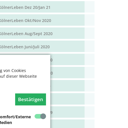
KölnerLeben Dez 20/Jan 21
KölnerLeben Okt/Nov 2020
KölnerLeben Aug/Sept 2020
KölnerLeben Juni/Juli 2020
KölnerLeben April/Mai 2020
g von Cookies
KölnerLeben Feb/März 2020
auf dieser Webseite
KölnerLeben Dez 19/Jan 20
Bestätigen
KölnerLeben Okt/Nov 19
KölnerLeben Aug/Sept 2019
omfort/Externe
edien
KölnerLeben Juni/Juli 2019