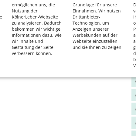
ermöglichen uns, die
Grundlage für unsere
D
Nutzung der
Einnahmen. Wir nutzen
v
e
KölnerLeben-Webseite
Drittanbieter-
I
zu analysieren. Dadurch
Technologien, um
o
bekommen wir wichtige
Anzeigen unserer
P
Informationen dazu, wie
Werbekunden auf der
a
wir Inhalte und
Webseite einzustellen
a
Gestaltung der Seite
und sie Ihnen zu zeigen.
g
verbessern können.
d
b
V