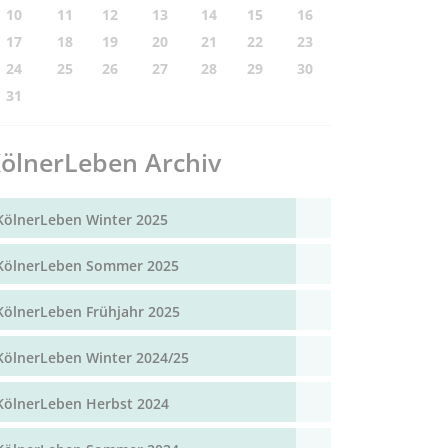
10
11
12
13
14
15
16
17
18
19
20
21
22
23
24
25
26
27
28
29
30
31
ölnerLeben Archiv
KölnerLeben Winter 2025
KölnerLeben Sommer 2025
KölnerLeben Frühjahr 2025
KölnerLeben Winter 2024/25
KölnerLeben Herbst 2024