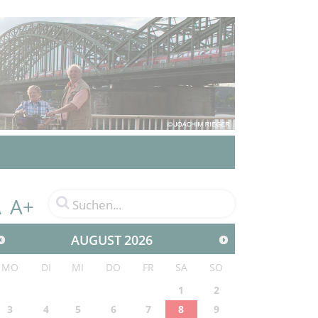
A+
A
AUGUST
2026
MO
DI
MI
DO
FR
SA
SO
1
2
3
4
5
6
7
8
9