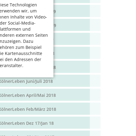
iese Technologien
erwenden wir, um
KölnerLeben April/Mai 2019
hnen Inhalte von Video-
der Social-Media-
KölnerLeben Feb/März 2019
lattformen und
nderen externen Seiten
KölnerLeben Dez 18/Jan 19
nzuzeigen. Dazu
ehören zum Beispiel
KölnerLeben Okt/Nov 2018
ie Kartenausschnitte
ei den Adressen der
eranstalter.
KölnerLeben Aug/Sept 2018
KölnerLeben Juni/Juli 2018
KölnerLeben April/Mai 2018
KölnerLeben Feb/März 2018
KölnerLeben Dez 17/Jan 18