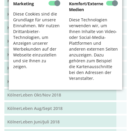
KölnerLeben Dez 19/Jan 20
Marketing
Komfort/Externe
Medien
Diese Cookies sind die
KölnerLeben Okt/Nov 19
Grundlage für unsere
Diese Technologien
Einnahmen. Wir nutzen
verwenden wir, um
KölnerLeben Aug/Sept 2019
Drittanbieter-
Ihnen Inhalte von Video-
Technologien, um
oder Social-Media-
KölnerLeben Juni/Juli 2019
Anzeigen unserer
Plattformen und
Werbekunden auf der
anderen externen Seiten
KölnerLeben April/Mai 2019
Webseite einzustellen
anzuzeigen. Dazu
und sie Ihnen zu
gehören zum Beispiel
zeigen.
die Kartenausschnitte
KölnerLeben Feb/März 2019
bei den Adressen der
Veranstalter.
KölnerLeben Dez 18/Jan 19
KölnerLeben Okt/Nov 2018
KölnerLeben Aug/Sept 2018
KölnerLeben Juni/Juli 2018