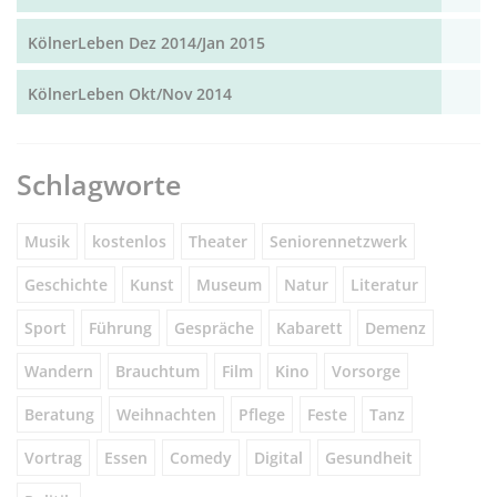
KölnerLeben Dez 2014/Jan 2015
KölnerLeben Okt/Nov 2014
Schlagworte
Musik
kostenlos
Theater
Seniorennetzwerk
Geschichte
Kunst
Museum
Natur
Literatur
Sport
Führung
Gespräche
Kabarett
Demenz
Wandern
Brauchtum
Film
Kino
Vorsorge
Beratung
Weihnachten
Pflege
Feste
Tanz
Vortrag
Essen
Comedy
Digital
Gesundheit