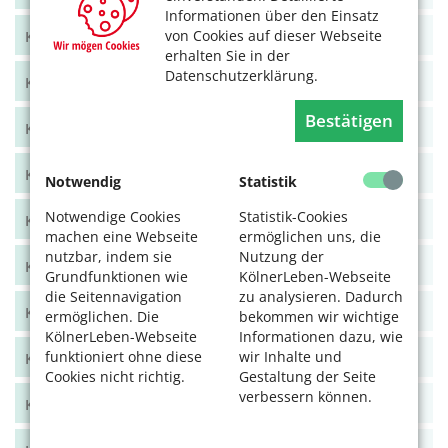
Informationen über den Einsatz
von Cookies auf dieser Webseite
KölnerLeben Juni/Juli 2021
erhalten Sie in der
Datenschutzerklärung.
KölnerLeben April/Mai 2021
Bestätigen
KölnerLeben Feb/März 2021
KölnerLeben Dez 20/Jan 21
Notwendig
Statistik
Notwendige Cookies
Statistik-Cookies
KölnerLeben Okt/Nov 2020
machen eine Webseite
ermöglichen uns, die
nutzbar, indem sie
Nutzung der
KölnerLeben Aug/Sept 2020
Grundfunktionen wie
KölnerLeben-Webseite
die Seitennavigation
zu analysieren. Dadurch
KölnerLeben Juni/Juli 2020
ermöglichen. Die
bekommen wir wichtige
KölnerLeben-Webseite
Informationen dazu, wie
funktioniert ohne diese
wir Inhalte und
KölnerLeben April/Mai 2020
Cookies nicht richtig.
Gestaltung der Seite
verbessern können.
KölnerLeben Feb/März 2020