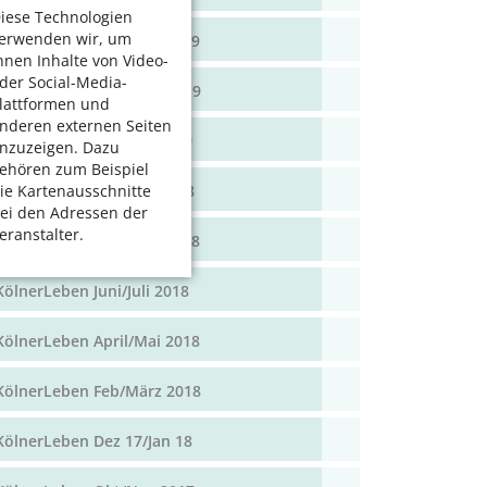
iese Technologien
erwenden wir, um
KölnerLeben April/Mai 2019
hnen Inhalte von Video-
der Social-Media-
KölnerLeben Feb/März 2019
lattformen und
nderen externen Seiten
KölnerLeben Dez 18/Jan 19
nzuzeigen. Dazu
ehören zum Beispiel
KölnerLeben Okt/Nov 2018
ie Kartenausschnitte
ei den Adressen der
eranstalter.
KölnerLeben Aug/Sept 2018
KölnerLeben Juni/Juli 2018
KölnerLeben April/Mai 2018
KölnerLeben Feb/März 2018
KölnerLeben Dez 17/Jan 18