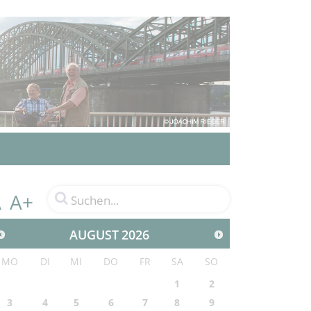
A+
A
AUGUST
2026
MO
DI
MI
DO
FR
SA
SO
1
2
3
4
5
6
7
8
9