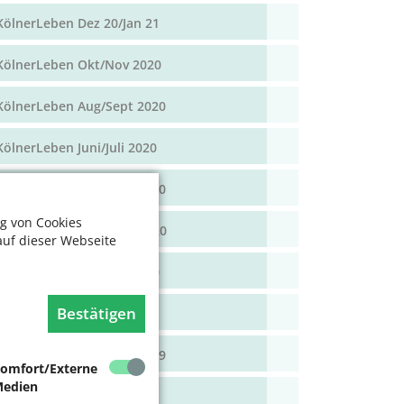
KölnerLeben Dez 20/Jan 21
KölnerLeben Okt/Nov 2020
KölnerLeben Aug/Sept 2020
KölnerLeben Juni/Juli 2020
KölnerLeben April/Mai 2020
g von Cookies
KölnerLeben Feb/März 2020
auf dieser Webseite
KölnerLeben Dez 19/Jan 20
Bestätigen
KölnerLeben Okt/Nov 19
KölnerLeben Aug/Sept 2019
omfort/Externe
edien
KölnerLeben Juni/Juli 2019