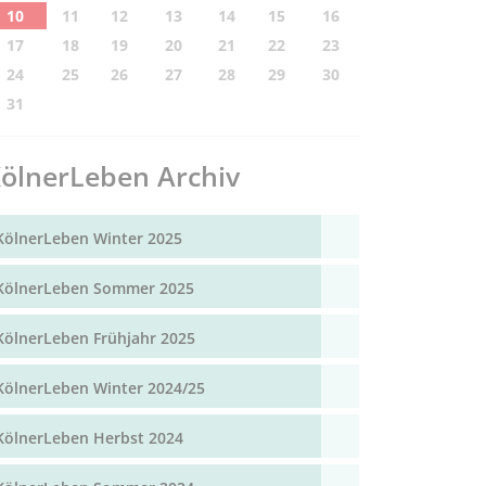
10
11
12
13
14
15
16
17
18
19
20
21
22
23
24
25
26
27
28
29
30
31
ölnerLeben Archiv
KölnerLeben Winter 2025
KölnerLeben Sommer 2025
KölnerLeben Frühjahr 2025
KölnerLeben Winter 2024/25
KölnerLeben Herbst 2024