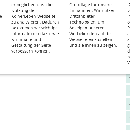
ermöglichen uns, die
Grundlage für unsere
D
Nutzung der
Einnahmen. Wir nutzen
v
e
KölnerLeben-Webseite
Drittanbieter-
I
zu analysieren. Dadurch
Technologien, um
o
bekommen wir wichtige
Anzeigen unserer
P
Informationen dazu, wie
Werbekunden auf der
a
wir Inhalte und
Webseite einzustellen
a
Gestaltung der Seite
und sie Ihnen zu zeigen.
g
verbessern können.
d
b
V