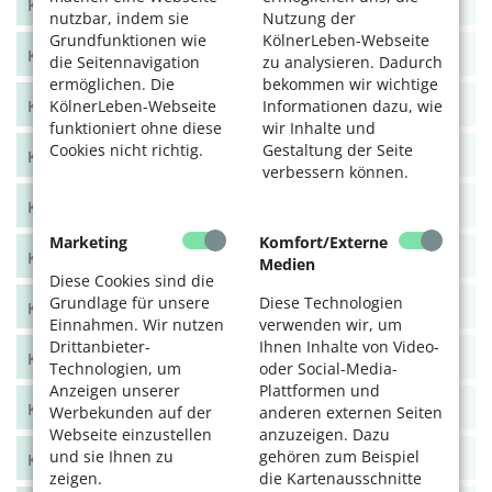
KölnerLeben Juni/Juli 2021
nutzbar, indem sie
Nutzung der
Grundfunktionen wie
KölnerLeben-Webseite
KölnerLeben April/Mai 2021
die Seitennavigation
zu analysieren. Dadurch
ermöglichen. Die
bekommen wir wichtige
KölnerLeben Feb/März 2021
KölnerLeben-Webseite
Informationen dazu, wie
funktioniert ohne diese
wir Inhalte und
Cookies nicht richtig.
Gestaltung der Seite
KölnerLeben Dez 20/Jan 21
verbessern können.
KölnerLeben Okt/Nov 2020
Marketing
Komfort/Externe
KölnerLeben Aug/Sept 2020
Medien
Diese Cookies sind die
Grundlage für unsere
Diese Technologien
KölnerLeben Juni/Juli 2020
Einnahmen. Wir nutzen
verwenden wir, um
Drittanbieter-
Ihnen Inhalte von Video-
KölnerLeben April/Mai 2020
Technologien, um
oder Social-Media-
Anzeigen unserer
Plattformen und
KölnerLeben Feb/März 2020
Werbekunden auf der
anderen externen Seiten
Webseite einzustellen
anzuzeigen. Dazu
und sie Ihnen zu
gehören zum Beispiel
KölnerLeben Dez 19/Jan 20
zeigen.
die Kartenausschnitte