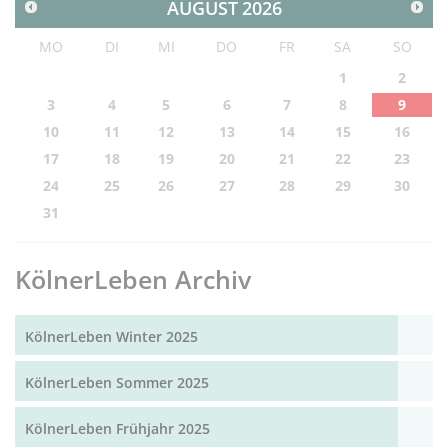
AUGUST
2026
MO
DI
MI
DO
FR
SA
SO
1
2
3
4
5
6
7
8
9
10
11
12
13
14
15
16
17
18
19
20
21
22
23
24
25
26
27
28
29
30
31
KölnerLeben Archiv
KölnerLeben Winter 2025
KölnerLeben Sommer 2025
KölnerLeben Frühjahr 2025