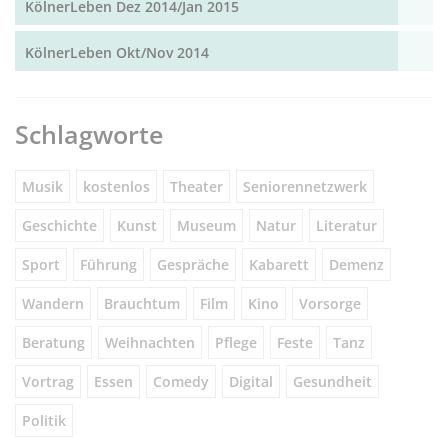
KölnerLeben Dez 2014/Jan 2015
KölnerLeben Okt/Nov 2014
Schlagworte
Musik
kostenlos
Theater
Seniorennetzwerk
Geschichte
Kunst
Museum
Natur
Literatur
Sport
Führung
Gespräche
Kabarett
Demenz
Wandern
Brauchtum
Film
Kino
Vorsorge
Beratung
Weihnachten
Pflege
Feste
Tanz
Vortrag
Essen
Comedy
Digital
Gesundheit
Politik