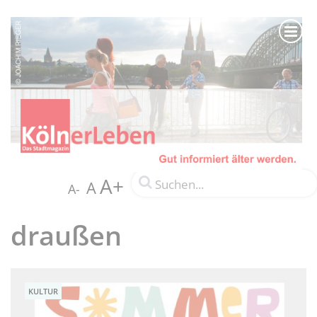
A+
A
A-
draußen
KULTUR