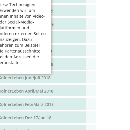
iese Technologien
erwenden wir, um
KölnerLeben April/Mai 2019
hnen Inhalte von Video-
der Social-Media-
KölnerLeben Feb/März 2019
lattformen und
nderen externen Seiten
KölnerLeben Dez 18/Jan 19
nzuzeigen. Dazu
ehören zum Beispiel
KölnerLeben Okt/Nov 2018
ie Kartenausschnitte
ei den Adressen der
eranstalter.
KölnerLeben Aug/Sept 2018
KölnerLeben Juni/Juli 2018
KölnerLeben April/Mai 2018
KölnerLeben Feb/März 2018
KölnerLeben Dez 17/Jan 18