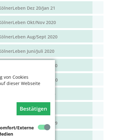
KölnerLeben Dez 20/Jan 21
KölnerLeben Okt/Nov 2020
KölnerLeben Aug/Sept 2020
KölnerLeben Juni/Juli 2020
KölnerLeben April/Mai 2020
g von Cookies
KölnerLeben Feb/März 2020
auf dieser Webseite
KölnerLeben Dez 19/Jan 20
Bestätigen
KölnerLeben Okt/Nov 19
KölnerLeben Aug/Sept 2019
omfort/Externe
edien
KölnerLeben Juni/Juli 2019