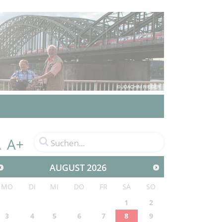
A+
A
AUGUST
2026
MO
DI
MI
DO
FR
SA
SO
1
2
3
4
5
6
7
8
9