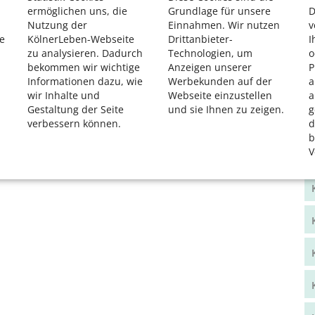
ermöglichen uns, die
Grundlage für unsere
D
Nutzung der
Einnahmen. Wir nutzen
v
e
KölnerLeben-Webseite
Drittanbieter-
I
zu analysieren. Dadurch
Technologien, um
o
bekommen wir wichtige
Anzeigen unserer
P
Informationen dazu, wie
Werbekunden auf der
a
wir Inhalte und
Webseite einzustellen
a
Gestaltung der Seite
und sie Ihnen zu zeigen.
g
verbessern können.
d
b
V