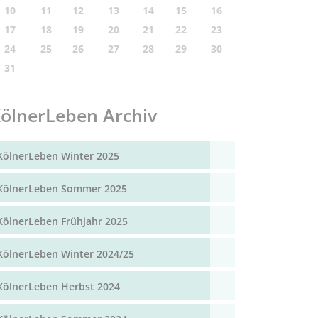
10
11
12
13
14
15
16
17
18
19
20
21
22
23
24
25
26
27
28
29
30
31
ölnerLeben Archiv
KölnerLeben Winter 2025
KölnerLeben Sommer 2025
KölnerLeben Frühjahr 2025
KölnerLeben Winter 2024/25
KölnerLeben Herbst 2024