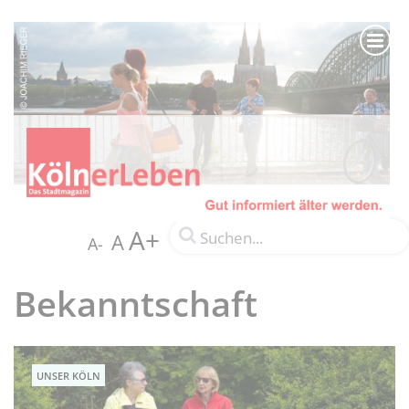
A+
A
A-
Bekanntschaft
UNSER KÖLN