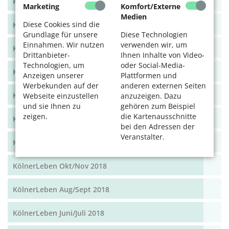
KölnerLeben Dez 19/Jan 20
Marketing
Komfort/Externe
Medien
Diese Cookies sind die
KölnerLeben Okt/Nov 19
Grundlage für unsere
Diese Technologien
Einnahmen. Wir nutzen
verwenden wir, um
KölnerLeben Aug/Sept 2019
Drittanbieter-
Ihnen Inhalte von Video-
Technologien, um
oder Social-Media-
KölnerLeben Juni/Juli 2019
Anzeigen unserer
Plattformen und
Werbekunden auf der
anderen externen Seiten
KölnerLeben April/Mai 2019
Webseite einzustellen
anzuzeigen. Dazu
und sie Ihnen zu
gehören zum Beispiel
zeigen.
die Kartenausschnitte
KölnerLeben Feb/März 2019
bei den Adressen der
Veranstalter.
KölnerLeben Dez 18/Jan 19
KölnerLeben Okt/Nov 2018
KölnerLeben Aug/Sept 2018
KölnerLeben Juni/Juli 2018