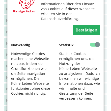
Informationen über den Einsatz
von Cookies auf dieser Webseite
KölnerLeben Juni/Juli 2021
erhalten Sie in der
Datenschutzerklärung.
KölnerLeben April/Mai 2021
Bestätigen
KölnerLeben Feb/März 2021
KölnerLeben Dez 20/Jan 21
Notwendig
Statistik
Notwendige Cookies
Statistik-Cookies
KölnerLeben Okt/Nov 2020
machen eine Webseite
ermöglichen uns, die
nutzbar, indem sie
Nutzung der
KölnerLeben Aug/Sept 2020
Grundfunktionen wie
KölnerLeben-Webseite
die Seitennavigation
zu analysieren. Dadurch
KölnerLeben Juni/Juli 2020
ermöglichen. Die
bekommen wir wichtige
KölnerLeben-Webseite
Informationen dazu, wie
funktioniert ohne diese
wir Inhalte und
KölnerLeben April/Mai 2020
Cookies nicht richtig.
Gestaltung der Seite
verbessern können.
KölnerLeben Feb/März 2020