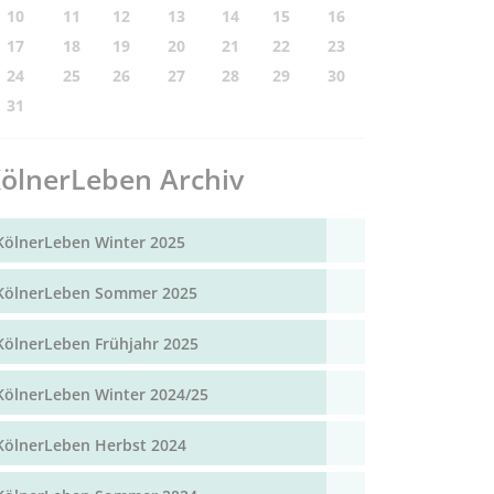
10
11
12
13
14
15
16
17
18
19
20
21
22
23
24
25
26
27
28
29
30
31
ölnerLeben Archiv
KölnerLeben Winter 2025
KölnerLeben Sommer 2025
KölnerLeben Frühjahr 2025
KölnerLeben Winter 2024/25
KölnerLeben Herbst 2024