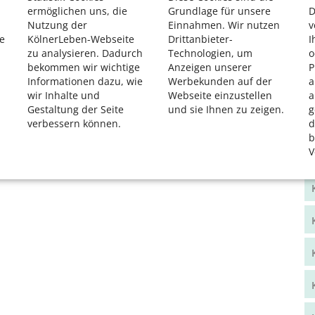
ermöglichen uns, die
Grundlage für unsere
D
Nutzung der
Einnahmen. Wir nutzen
v
e
KölnerLeben-Webseite
Drittanbieter-
I
zu analysieren. Dadurch
Technologien, um
o
bekommen wir wichtige
Anzeigen unserer
P
Informationen dazu, wie
Werbekunden auf der
a
wir Inhalte und
Webseite einzustellen
a
Gestaltung der Seite
und sie Ihnen zu zeigen.
g
verbessern können.
d
b
V