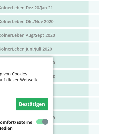
KölnerLeben Dez 20/Jan 21
KölnerLeben Okt/Nov 2020
KölnerLeben Aug/Sept 2020
KölnerLeben Juni/Juli 2020
KölnerLeben April/Mai 2020
g von Cookies
KölnerLeben Feb/März 2020
auf dieser Webseite
KölnerLeben Dez 19/Jan 20
Bestätigen
KölnerLeben Okt/Nov 19
KölnerLeben Aug/Sept 2019
omfort/Externe
edien
KölnerLeben Juni/Juli 2019