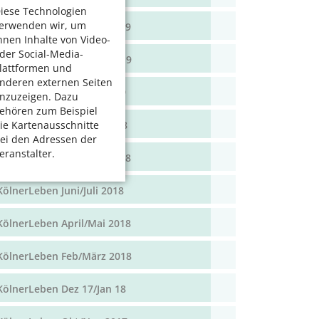
iese Technologien
erwenden wir, um
KölnerLeben April/Mai 2019
hnen Inhalte von Video-
der Social-Media-
KölnerLeben Feb/März 2019
lattformen und
nderen externen Seiten
KölnerLeben Dez 18/Jan 19
nzuzeigen. Dazu
ehören zum Beispiel
KölnerLeben Okt/Nov 2018
ie Kartenausschnitte
ei den Adressen der
eranstalter.
KölnerLeben Aug/Sept 2018
KölnerLeben Juni/Juli 2018
KölnerLeben April/Mai 2018
KölnerLeben Feb/März 2018
KölnerLeben Dez 17/Jan 18