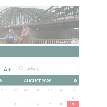
A+
A
AUGUST
2026
MO
DI
MI
DO
FR
SA
SO
1
2
3
4
5
6
7
8
9