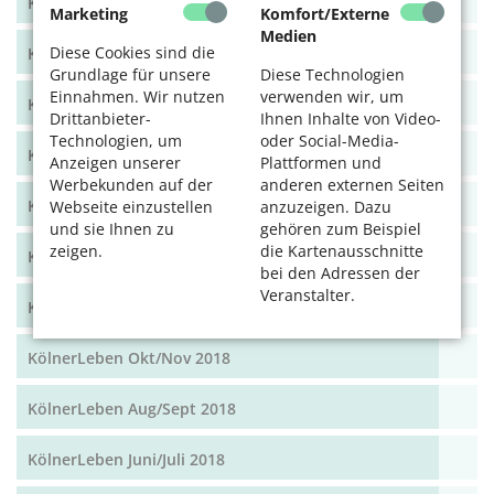
KölnerLeben Dez 19/Jan 20
Marketing
Komfort/Externe
Medien
Diese Cookies sind die
KölnerLeben Okt/Nov 19
Grundlage für unsere
Diese Technologien
Einnahmen. Wir nutzen
verwenden wir, um
KölnerLeben Aug/Sept 2019
Drittanbieter-
Ihnen Inhalte von Video-
Technologien, um
oder Social-Media-
KölnerLeben Juni/Juli 2019
Anzeigen unserer
Plattformen und
Werbekunden auf der
anderen externen Seiten
KölnerLeben April/Mai 2019
Webseite einzustellen
anzuzeigen. Dazu
und sie Ihnen zu
gehören zum Beispiel
zeigen.
die Kartenausschnitte
KölnerLeben Feb/März 2019
bei den Adressen der
Veranstalter.
KölnerLeben Dez 18/Jan 19
KölnerLeben Okt/Nov 2018
KölnerLeben Aug/Sept 2018
KölnerLeben Juni/Juli 2018