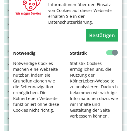
Informationen über den Einsatz
von Cookies auf dieser Webseite
KölnerLeben Juni/Juli 2021
erhalten Sie in der
Datenschutzerklärung.
KölnerLeben April/Mai 2021
Bestätigen
KölnerLeben Feb/März 2021
KölnerLeben Dez 20/Jan 21
Notwendig
Statistik
Notwendige Cookies
Statistik-Cookies
KölnerLeben Okt/Nov 2020
machen eine Webseite
ermöglichen uns, die
nutzbar, indem sie
Nutzung der
KölnerLeben Aug/Sept 2020
Grundfunktionen wie
KölnerLeben-Webseite
die Seitennavigation
zu analysieren. Dadurch
KölnerLeben Juni/Juli 2020
ermöglichen. Die
bekommen wir wichtige
KölnerLeben-Webseite
Informationen dazu, wie
funktioniert ohne diese
wir Inhalte und
KölnerLeben April/Mai 2020
Cookies nicht richtig.
Gestaltung der Seite
verbessern können.
KölnerLeben Feb/März 2020