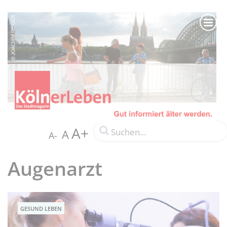
A+
A
A-
Augenarzt
GESUND LEBEN