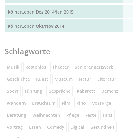
KölnerLeben Dez 2014/Jan 2015
KölnerLeben Okt/Nov 2014
Schlagworte
Musik
kostenlos
Theater
Seniorennetzwerk
Geschichte
Kunst
Museum
Natur
Literatur
Sport
Führung
Gespräche
Kabarett
Demenz
Wandern
Brauchtum
Film
Kino
Vorsorge
Beratung
Weihnachten
Pflege
Feste
Tanz
Vortrag
Essen
Comedy
Digital
Gesundheit