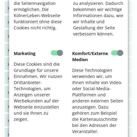
die Seitennavigation
zu analysieren. Dadurch
KölnerLeben Sommer 2024
ermöglichen. Die
bekommen wir wichtige
KölnerLeben-Webseite
Informationen dazu, wie
funktioniert ohne diese
wir Inhalte und
KölnerLeben Frühjahr 2024
Cookies nicht richtig.
Gestaltung der Seite
verbessern können.
KölnerLeben Dez/Jan/Feb 2023/24
KölnerLeben Okt/Nov 2023
Marketing
Komfort/Externe
Medien
Diese Cookies sind die
KölnerLeben Aug/Sept 2023
Grundlage für unsere
Diese Technologien
Einnahmen. Wir nutzen
verwenden wir, um
KölnerLeben Juni/Juli 2023
Drittanbieter-
Ihnen Inhalte von Video-
Technologien, um
oder Social-Media-
KölnerLeben April/Mai 2023
Anzeigen unserer
Plattformen und
Werbekunden auf der
anderen externen Seiten
KölnerLeben Feb/März 2023
Webseite einzustellen
anzuzeigen. Dazu
und sie Ihnen zu
gehören zum Beispiel
zeigen.
die Kartenausschnitte
KölnerLeben Dez 22/Jan 23
bei den Adressen der
Veranstalter.
KölnerLeben Okt/Nov 2022