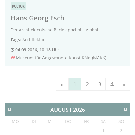
KULTUR
Hans Georg Esch
Der architektonische Blick: epochal – global.
Tags:
Architektur
04.09.2026, 10-18 Uhr
Museum für Angewandte Kunst Köln (MAKK)
«
1
2
3
4
»
AUGUST
2026
MO
DI
MI
DO
FR
SA
SO
1
2