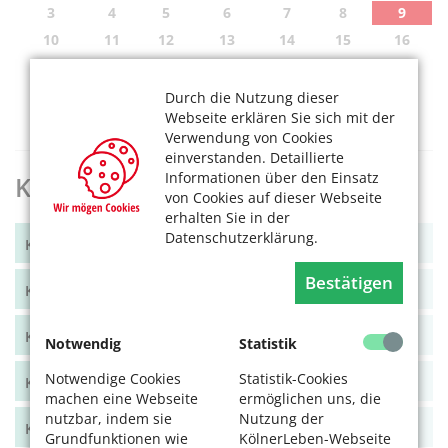
3
4
5
6
7
8
9
10
11
12
13
14
15
16
17
18
19
20
21
22
23
24
25
26
27
28
29
30
Durch die Nutzung dieser
Webseite erklären Sie sich mit der
31
Verwendung von Cookies
einverstanden. Detaillierte
Informationen über den Einsatz
KölnerLeben Archiv
von Cookies auf dieser Webseite
erhalten Sie in der
Datenschutzerklärung.
KölnerLeben Winter 2025
Bestätigen
KölnerLeben Sommer 2025
KölnerLeben Frühjahr 2025
Notwendig
Statistik
Notwendige Cookies
Statistik-Cookies
KölnerLeben Winter 2024/25
machen eine Webseite
ermöglichen uns, die
nutzbar, indem sie
Nutzung der
KölnerLeben Herbst 2024
Grundfunktionen wie
KölnerLeben-Webseite