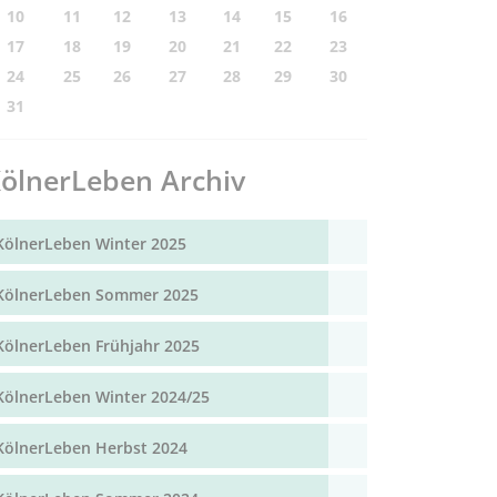
10
11
12
13
14
15
16
17
18
19
20
21
22
23
24
25
26
27
28
29
30
31
ölnerLeben Archiv
KölnerLeben Winter 2025
KölnerLeben Sommer 2025
KölnerLeben Frühjahr 2025
KölnerLeben Winter 2024/25
KölnerLeben Herbst 2024