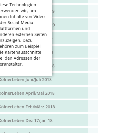
iese Technologien
erwenden wir, um
KölnerLeben April/Mai 2019
hnen Inhalte von Video-
der Social-Media-
KölnerLeben Feb/März 2019
lattformen und
nderen externen Seiten
KölnerLeben Dez 18/Jan 19
nzuzeigen. Dazu
ehören zum Beispiel
KölnerLeben Okt/Nov 2018
ie Kartenausschnitte
ei den Adressen der
eranstalter.
KölnerLeben Aug/Sept 2018
KölnerLeben Juni/Juli 2018
KölnerLeben April/Mai 2018
KölnerLeben Feb/März 2018
KölnerLeben Dez 17/Jan 18