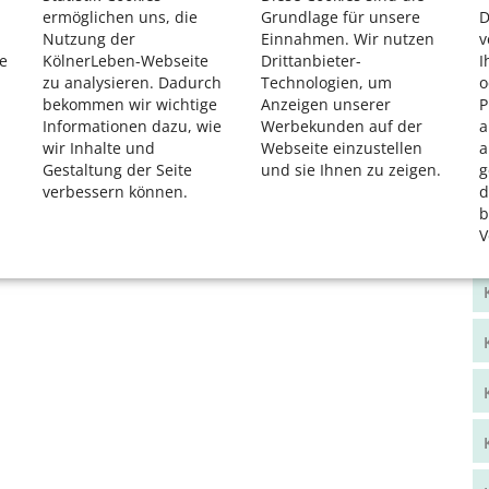
ermöglichen uns, die
Grundlage für unsere
D
Nutzung der
Einnahmen. Wir nutzen
v
e
KölnerLeben-Webseite
Drittanbieter-
I
zu analysieren. Dadurch
Technologien, um
o
bekommen wir wichtige
Anzeigen unserer
P
Informationen dazu, wie
Werbekunden auf der
a
wir Inhalte und
Webseite einzustellen
a
Gestaltung der Seite
und sie Ihnen zu zeigen.
g
verbessern können.
d
b
V