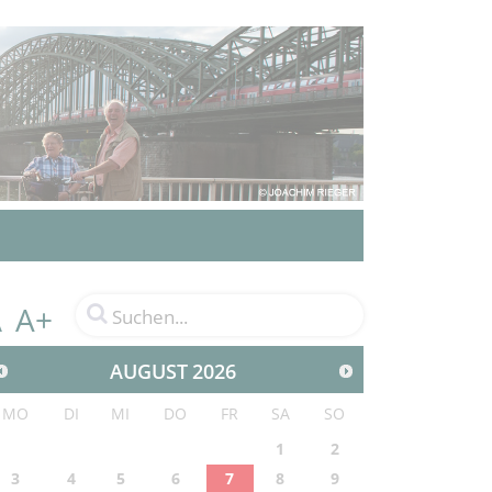
A+
A
AUGUST
2026
MO
DI
MI
DO
FR
SA
SO
1
2
3
4
5
6
7
8
9