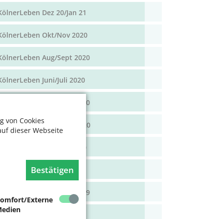
KölnerLeben Dez 20/Jan 21
KölnerLeben Okt/Nov 2020
KölnerLeben Aug/Sept 2020
KölnerLeben Juni/Juli 2020
KölnerLeben April/Mai 2020
g von Cookies
KölnerLeben Feb/März 2020
auf dieser Webseite
KölnerLeben Dez 19/Jan 20
Bestätigen
KölnerLeben Okt/Nov 19
KölnerLeben Aug/Sept 2019
omfort/Externe
edien
KölnerLeben Juni/Juli 2019