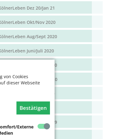
KölnerLeben Dez 20/Jan 21
KölnerLeben Okt/Nov 2020
KölnerLeben Aug/Sept 2020
KölnerLeben Juni/Juli 2020
KölnerLeben April/Mai 2020
g von Cookies
KölnerLeben Feb/März 2020
auf dieser Webseite
KölnerLeben Dez 19/Jan 20
Bestätigen
KölnerLeben Okt/Nov 19
KölnerLeben Aug/Sept 2019
omfort/Externe
edien
KölnerLeben Juni/Juli 2019