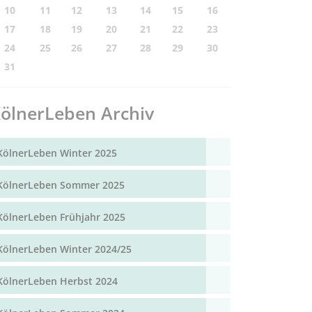
10
11
12
13
14
15
16
17
18
19
20
21
22
23
24
25
26
27
28
29
30
31
ölnerLeben Archiv
KölnerLeben Winter 2025
KölnerLeben Sommer 2025
KölnerLeben Frühjahr 2025
KölnerLeben Winter 2024/25
KölnerLeben Herbst 2024