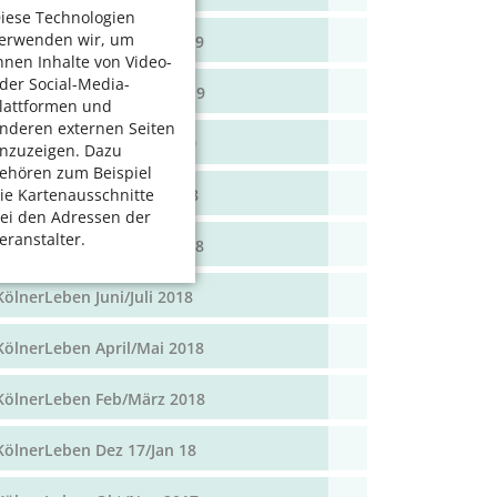
iese Technologien
erwenden wir, um
KölnerLeben April/Mai 2019
hnen Inhalte von Video-
der Social-Media-
KölnerLeben Feb/März 2019
lattformen und
nderen externen Seiten
KölnerLeben Dez 18/Jan 19
nzuzeigen. Dazu
ehören zum Beispiel
KölnerLeben Okt/Nov 2018
ie Kartenausschnitte
ei den Adressen der
eranstalter.
KölnerLeben Aug/Sept 2018
KölnerLeben Juni/Juli 2018
KölnerLeben April/Mai 2018
KölnerLeben Feb/März 2018
KölnerLeben Dez 17/Jan 18