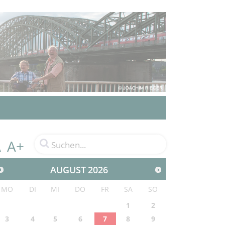
A+
A
AUGUST
2026
MO
DI
MI
DO
FR
SA
SO
1
2
3
4
5
6
7
8
9