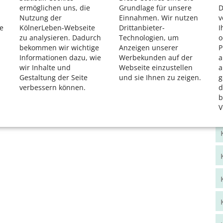
ermöglichen uns, die
Grundlage für unsere
D
Nutzung der
Einnahmen. Wir nutzen
v
e
KölnerLeben-Webseite
Drittanbieter-
I
zu analysieren. Dadurch
Technologien, um
o
bekommen wir wichtige
Anzeigen unserer
P
Informationen dazu, wie
Werbekunden auf der
a
wir Inhalte und
Webseite einzustellen
a
Gestaltung der Seite
und sie Ihnen zu zeigen.
g
verbessern können.
d
b
V