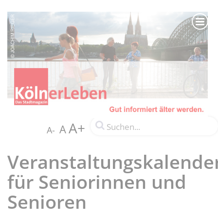
A+
A
A-
Veranstaltungskalende
für Seniorinnen und
Senioren