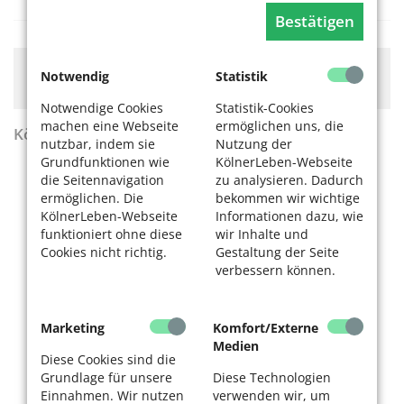
Bestätigen
Hier könnte Werbung stehen, mit der wir uns
Notwendig
Statistik
finanzieren. Bitte akzeptieren Sie die
Cookie-Meldung
.
Notwendige Cookies
Statistik-Cookies
machen eine Webseite
ermöglichen uns, die
KölnerLeben Sommer 2026
nutzbar, indem sie
Nutzung der
Grundfunktionen wie
KölnerLeben-Webseite
die Seitennavigation
zu analysieren. Dadurch
ermöglichen. Die
bekommen wir wichtige
KölnerLeben-Webseite
Informationen dazu, wie
funktioniert ohne diese
wir Inhalte und
Cookies nicht richtig.
Gestaltung der Seite
verbessern können.
Marketing
Komfort/Externe
Medien
Diese Cookies sind die
Grundlage für unsere
Diese Technologien
Einnahmen. Wir nutzen
verwenden wir, um