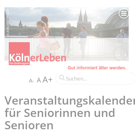
A+
A
A-
Veranstaltungskalende
für Seniorinnen und
Senioren