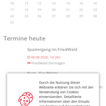
10
11
12
13
14
15
16
17
18
19
20
21
22
23
24
25
26
27
28
29
30
31
Termine heute
Spaziergang im FriedWald
08.08.2026, 14 Uhr
FriedWald Dormagen
Kurs - Eco Prints
08.08.2026, 10:30-14:30 Uhr
Durch die Nutzung dieser
Museum für Angewandte Kunst Köln (MAKK)
Webseite erklären Sie sich mit der
Verwendung von Cookies
Stoff der Nation - Fußball hautnah
einverstanden. Detaillierte
Informationen über den Einsatz
08.08.2026, 10–18 Uhr