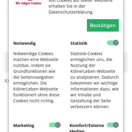
von Cookies auf dieser Webseite
Deutsches Sport & Olympia Museum
erhalten Sie in der
Datenschutzerklärung.
Sommerkonzert: Deivido
Bestätigen
08.08.2026, 19.30 Uhr
Kulturbunker Köln-Mülheim
Notwendig
Statistik
Notwendige Cookies
Statistik-Cookies
machen eine Webseite
ermöglichen uns, die
Hier könnte Werbung stehen, mit der wir uns
finanzieren. Bitte akzeptieren Sie die
Cookie-Meldung
.
nutzbar, indem sie
Nutzung der
Grundfunktionen wie
KölnerLeben-Webseite
die Seitennavigation
zu analysieren. Dadurch
KölnerLeben Sommer 2026
ermöglichen. Die
bekommen wir wichtige
KölnerLeben-Webseite
Informationen dazu, wie
funktioniert ohne diese
wir Inhalte und
Cookies nicht richtig.
Gestaltung der Seite
verbessern können.
Marketing
Komfort/Externe
Medien