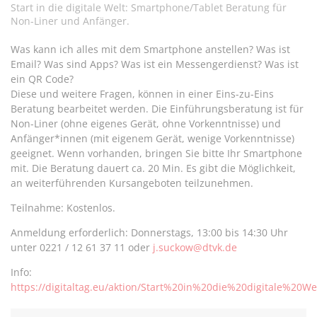
teilen
twittern
teilen
teilen
Start in die digitale Welt: Smartphone/Tablet Beratung für
Non-Liner und Anfänger.
Was kann ich alles mit dem Smartphone anstellen? Was ist
Email? Was sind Apps? Was ist ein Messengerdienst? Was ist
ein QR Code?
Diese und weitere Fragen, können in einer Eins-zu-Eins
Beratung bearbeitet werden. Die Einführungsberatung ist für
Non-Liner (ohne eigenes Gerät, ohne Vorkenntnisse) und
Anfänger*innen (mit eigenem Gerät, wenige Vorkenntnisse)
geeignet. Wenn vorhanden, bringen Sie bitte Ihr Smartphone
mit. Die Beratung dauert ca. 20 Min. Es gibt die Möglichkeit,
an weiterführenden Kursangeboten teilzunehmen.
Teilnahme: Kostenlos.
Anmeldung erforderlich: Donnerstags, 13:00 bis 14:30 Uhr
unter 0221 / 12 61 37 11 oder
j.suckow@dtvk.de
Info:
https://digitaltag.eu/aktion/Start%20in%20die%20digitale%