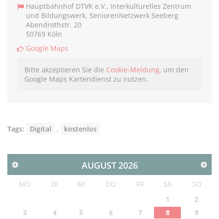
Hauptbahnhof DTVK e.V., Interkulturelles Zentrum
und Bildungswerk, SeniorenNetzwerk Seeberg
Abendrothstr. 20
50769 Köln
Google Maps
Bitte akzeptieren Sie die
Cookie-Meldung
, um den
Google Maps Kartendienst zu nutzen.
Tags:
Digital
,
kostenlos
AUGUST
2026
MO
DI
MI
DO
FR
SA
SO
1
2
3
4
5
6
7
8
9