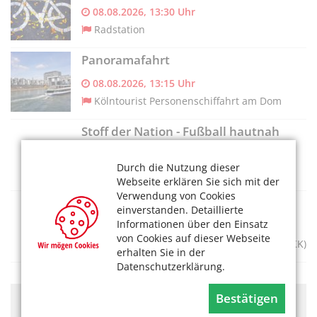
08.08.2026, 13:30 Uhr
Radstation
Panoramafahrt
08.08.2026, 13:15 Uhr
Kölntourist Personenschiffahrt am Dom
Stoff der Nation - Fußball hautnah
08.08.2026, 10–18 Uhr
Durch die Nutzung dieser
Deutsches Sport & Olympia Museum
Webseite erklären Sie sich mit der
Verwendung von Cookies
Kurs - Eco Prints
einverstanden. Detaillierte
Informationen über den Einsatz
08.08.2026, 10:30-14:30 Uhr
von Cookies auf dieser Webseite
Museum für Angewandte Kunst Köln (MAKK)
erhalten Sie in der
Datenschutzerklärung.
Bestätigen
Hier könnte Werbung stehen, mit der wir uns
finanzieren. Bitte akzeptieren Sie die
Cookie-Meldung
.