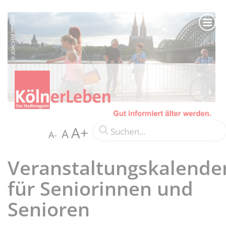
A+
A
A-
Veranstaltungskalende
für Seniorinnen und
Senioren