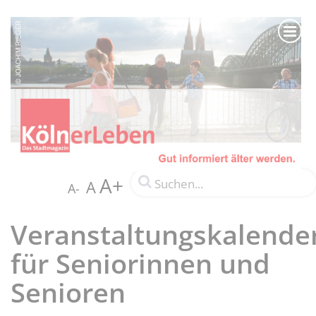
A+
A
A-
Veranstaltungskalende
für Seniorinnen und
Senioren