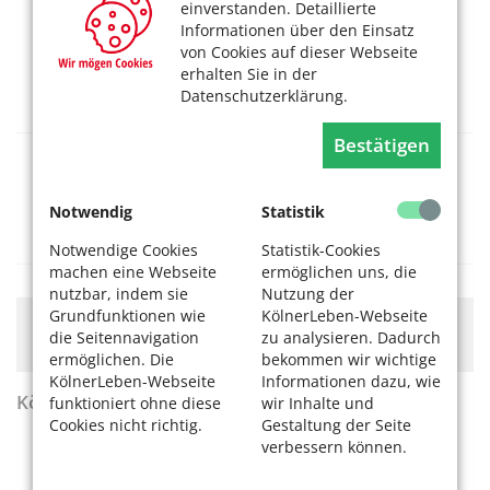
einverstanden. Detaillierte
SNW Vogelsang: Spaziergang mit
Informationen über den Einsatz
Stöcken – Nordic walking
von Cookies auf dieser Webseite
erhalten Sie in der
10.08.2026, 10 Uhr
Datenschutzerklärung.
SeniorenNetzwerk Vogelsang
Bestätigen
SNW Stammheim: Sprechstunde
10.08.2026, 10 Uhr
Notwendig
Statistik
SeniorenNetzwerk Stammheim c/o
Stadtteilbüro
Notwendige Cookies
Statistik-Cookies
machen eine Webseite
ermöglichen uns, die
nutzbar, indem sie
Nutzung der
Grundfunktionen wie
KölnerLeben-Webseite
Hier könnte Werbung stehen, mit der wir uns
die Seitennavigation
zu analysieren. Dadurch
finanzieren. Bitte akzeptieren Sie die
Cookie-Meldung
.
ermöglichen. Die
bekommen wir wichtige
KölnerLeben-Webseite
Informationen dazu, wie
KölnerLeben Sommer 2026
funktioniert ohne diese
wir Inhalte und
Cookies nicht richtig.
Gestaltung der Seite
verbessern können.