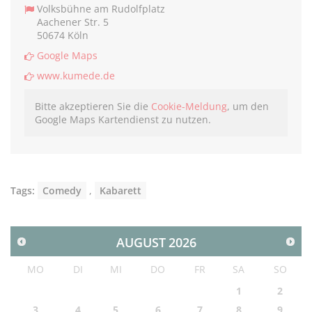
Volksbühne am Rudolfplatz
Aachener Str. 5
50674 Köln
Google Maps
www.kumede.de
Bitte akzeptieren Sie die
Cookie-Meldung
, um den
Google Maps Kartendienst zu nutzen.
Tags:
Comedy
,
Kabarett
AUGUST
2026
MO
DI
MI
DO
FR
SA
SO
1
2
3
4
5
6
7
8
9