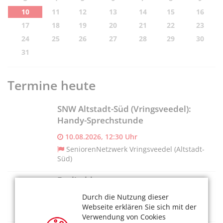
10
11
12
13
14
15
16
17
18
19
20
21
22
23
24
25
26
27
28
29
30
31
Termine heute
SNW Altstadt-Süd (Vringsveedel):
Handy-Sprechstunde
10.08.2026, 12:30 Uhr
SeniorenNetzwerk Vringsveedel (Altstadt-
Süd)
Englischkurs
10.08.2026, 11 Uhr
Durch die Nutzung dieser
Webseite erklären Sie sich mit der
Bürgerhaus MüZe
Verwendung von Cookies