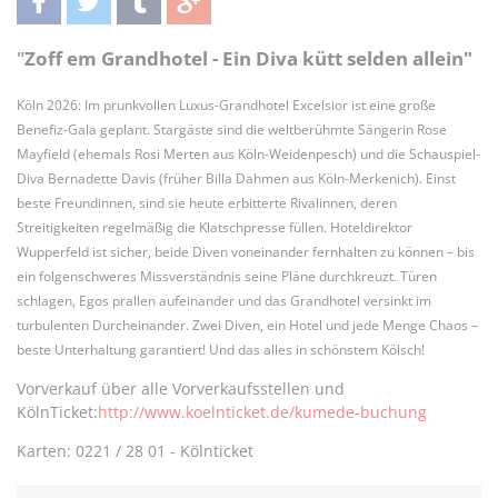
teilen
twittern
teilen
teilen
"
Zoff em Grandhotel - Ein Diva kütt selden allein"
Köln 2026: Im prunkvollen Luxus-Grandhotel Excelsior ist eine große
Benefiz-Gala geplant. Stargäste sind die weltberühmte Sängerin Rose
Mayfield (ehemals Rosi Merten aus Köln-Weidenpesch) und die Schauspiel-
Diva Bernadette Davis (früher Billa Dahmen aus Köln-Merkenich). Einst
beste Freundinnen, sind sie heute erbitterte Rivalinnen, deren
Streitigkeiten regelmäßig die Klatschpresse füllen. Hoteldirektor
Wupperfeld ist sicher, beide Diven voneinander fernhalten zu können – bis
ein folgenschweres Missverständnis seine Pläne durchkreuzt. Türen
schlagen, Egos prallen aufeinander und das Grandhotel versinkt im
turbulenten Durcheinander. Zwei Diven, ein Hotel und jede Menge Chaos –
beste Unterhaltung garantiert! Und das alles in schönstem Kölsch!
Vorverkauf über alle Vorverkaufsstellen und
KölnTicket:
http://www.koelnticket.de/kumede-buchung
Karten: 0221 / 28 01 - Kölnticket