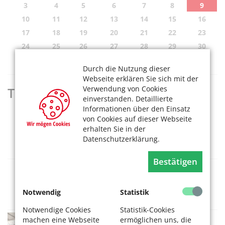
3
4
5
6
7
8
9
10
11
12
13
14
15
16
17
18
19
20
21
22
23
24
25
26
27
28
29
30
31
Durch die Nutzung dieser
Webseite erklären Sie sich mit der
Verwendung von Cookies
Termine heute
einverstanden. Detaillierte
Informationen über den Einsatz
„Schichten und Schnitte“
von Cookies auf dieser Webseite
erhalten Sie in der
09.08.2026, 11-17 Uhr
Datenschutzerklärung.
Museum für Ostasiatische Kunst
Bestätigen
Ballets Jazz Montreal: Dance me
09.08.2026, 14 Uhr
Notwendig
Statistik
Kölner Philharmonie
Notwendige Cookies
Statistik-Cookies
Straßenbahn-Museum Thielenbruch
machen eine Webseite
ermöglichen uns, die