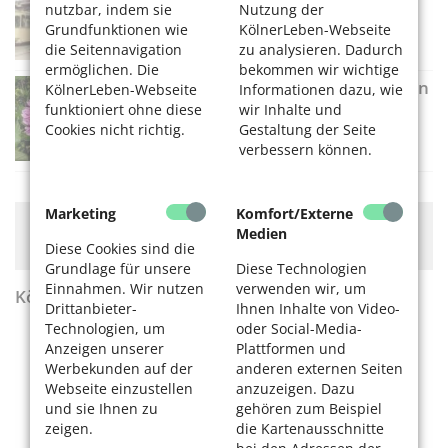
nutzbar, indem sie
Nutzung der
09.08.2026, 11-17 Uhr
Grundfunktionen wie
KölnerLeben-Webseite
Straßenbahn-Museum Thielenbruch
die Seitennavigation
zu analysieren. Dadurch
ermöglichen. Die
bekommen wir wichtige
Dahlien-Pracht im Botanischen Garten
KölnerLeben-Webseite
Informationen dazu, wie
funktioniert ohne diese
wir Inhalte und
09.08.2026, 09-19 Uhr
Cookies nicht richtig.
Gestaltung der Seite
Flora Köln
verbessern können.
Marketing
Komfort/Externe
Hier könnte Werbung stehen, mit der wir uns
Medien
finanzieren. Bitte akzeptieren Sie die
Cookie-Meldung
.
Diese Cookies sind die
Grundlage für unsere
Diese Technologien
Einnahmen. Wir nutzen
verwenden wir, um
KölnerLeben Sommer 2026
Drittanbieter-
Ihnen Inhalte von Video-
Technologien, um
oder Social-Media-
Anzeigen unserer
Plattformen und
Werbekunden auf der
anderen externen Seiten
Webseite einzustellen
anzuzeigen. Dazu
und sie Ihnen zu
gehören zum Beispiel
zeigen.
die Kartenausschnitte