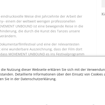
K
 eindrucksvolle Weise drei Jahrzehnte der Arbeit der
y– einem der weltweit wenigen professionellen
MOVEMENT UNBOUND ist eine bewegende Reise in die
hinderung, die durch die Kunst des Tanzes unsere
 verändern.
okumentarfilmfestival und eine der relevantesten
st eine wunderbare Auszeichnung, dass der Film dort
nur, dass MOVEMENT UNBOUND es ins Festivalprogramm
ür den all inclusive Award für Filmproduktionen, bei denen
eiligt sind.
 die Nutzung dieser Webseite erklären Sie sich mit der Verwendun
rstanden. Detaillierte Informationen über den Einsatz von Cookies 
ten Sie in der Datenschutzerklärung.
koeln.de/