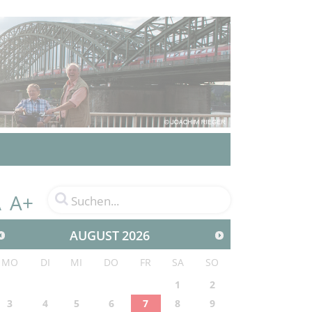
A+
A
AUGUST
2026
MO
DI
MI
DO
FR
SA
SO
1
2
3
4
5
6
7
8
9