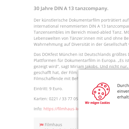
30 Jahre DIN A 13 tanzcompany.
Der künstlerische Dokumentarfilm porträtiert auf
international renommierten DIN A 13 tanzcompan
Tanzensembles im Bereich mixed-abled Tanz. 
Lebenswelten von Tänzer:innen mit und ohne Be
Wahrnehmung auf Diversität in der Gesellschaft
Das DOKfest München ist Deutschlands größtes D
Plattformen für Dokumentarfilm in Europa. „Es i
gezeigt wird“, sagt Miriam Jakobs. Und nicht 
geschafft hat, der Film ist außerdem nominiert f
Filmschaffende mit Behinderung federführend bet
Durch
Eintritt: 9 Euro.
einve
erhal
Karten: 0221 / 33 77 05 15 oder
https://filmhaus-
Info:
https://filmhaus-koeln.de/
Filmhaus