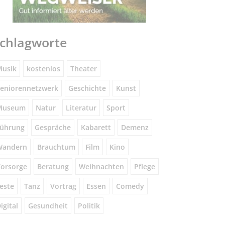
chlagworte
usik
kostenlos
Theater
eniorennetzwerk
Geschichte
Kunst
Museum
Natur
Literatur
Sport
ührung
Gespräche
Kabarett
Demenz
Wandern
Brauchtum
Film
Kino
orsorge
Beratung
Weihnachten
Pflege
este
Tanz
Vortrag
Essen
Comedy
igital
Gesundheit
Politik