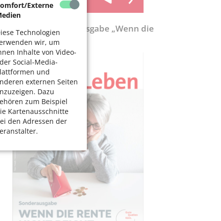
omfort/Externe
edien
ölnerLeben-Sonderausgabe „Wenn die
iese Technologien
ente nicht reicht“
erwenden wir, um
hnen Inhalte von Video-
der Social-Media-
lattformen und
nderen externen Seiten
nzuzeigen. Dazu
ehören zum Beispiel
ie Kartenausschnitte
ei den Adressen der
eranstalter.