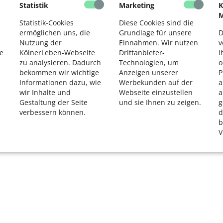
Bitte akzeptieren Sie die
Cookie-Meldung
,
Statistik
Marketing
K
um den Google Maps Kartendienst zu
M
Statistik-Cookies
Diese Cookies sind die
nutzen.
K
ermöglichen uns, die
Grundlage für unsere
D
R
Nutzung der
Einnahmen. Wir nutzen
v
e
KölnerLeben-Webseite
Drittanbieter-
I
zu analysieren. Dadurch
Technologien, um
o
bekommen wir wichtige
Anzeigen unserer
P
Informationen dazu, wie
Werbekunden auf der
a
wir Inhalte und
Webseite einzustellen
a
Gestaltung der Seite
und sie Ihnen zu zeigen.
g
verbessern können.
d
b
V