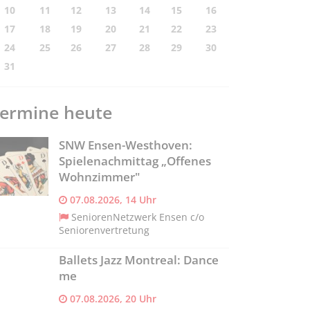
10
11
12
13
14
15
16
17
18
19
20
21
22
23
24
25
26
27
28
29
30
31
ermine heute
SNW Ensen-Westhoven:
Spielenachmittag „Offenes
Wohnzimmer"
07.08.2026, 14 Uhr
SeniorenNetzwerk Ensen c/o
Seniorenvertretung
Ballets Jazz Montreal: Dance
me
07.08.2026, 20 Uhr