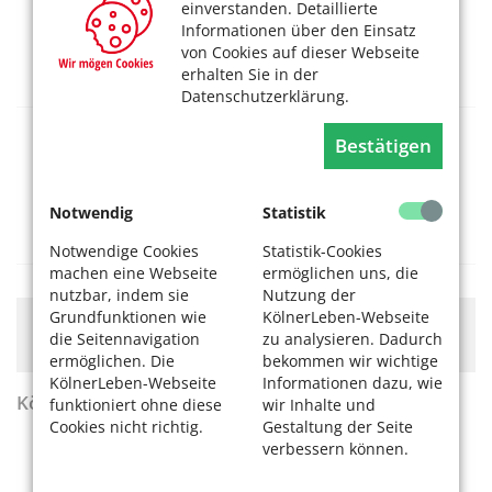
einverstanden. Detaillierte
Informationen über den Einsatz
07.08.2026, 10 Uhr
von Cookies auf dieser Webseite
SeniorenNetzwerk Stammheim c/o
erhalten Sie in der
Stadtteilbüro
Datenschutzerklärung.
SNW Altstadt/Süd:
Bestätigen
Digitalsprechstunde
07.08.2026, 12 Uhr
Notwendig
Statistik
SeniorenNetzwerk Vringsveedel (Altstadt-
Süd)
Notwendige Cookies
Statistik-Cookies
machen eine Webseite
ermöglichen uns, die
nutzbar, indem sie
Nutzung der
Grundfunktionen wie
KölnerLeben-Webseite
Hier könnte Werbung stehen, mit der wir uns
die Seitennavigation
zu analysieren. Dadurch
finanzieren. Bitte akzeptieren Sie die
Cookie-Meldung
.
ermöglichen. Die
bekommen wir wichtige
KölnerLeben-Webseite
Informationen dazu, wie
KölnerLeben Sommer 2026
funktioniert ohne diese
wir Inhalte und
Cookies nicht richtig.
Gestaltung der Seite
verbessern können.