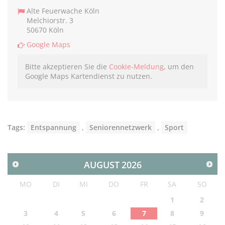
Alte Feuerwache Köln
Melchiorstr. 3
50670 Köln
Google Maps
Bitte akzeptieren Sie die
Cookie-Meldung
, um den
Google Maps Kartendienst zu nutzen.
Tags:
Entspannung
,
Seniorennetzwerk
,
Sport
AUGUST
2026
MO
DI
MI
DO
FR
SA
SO
1
2
3
4
5
6
7
8
9