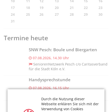
10
11
12
13
14
15
16
17
18
19
20
21
22
23
24
25
26
27
28
29
30
31
Termine heute
SNW Pesch: Boule und Biergarten
07.08.2026, 14.30 Uhr
SeniorenNetzwerk Pesch c/o Caritasverband
für die Stadt Köln e.V.
Handysprechstunde
07.08.2026, 16.15 Uhr
Veedel e.V.
Durch die Nutzung dieser
Webseite erklären Sie sich mit der
SNW Stammheim: Walking mit und
Verwendung von Cookies
ohne Stöcke