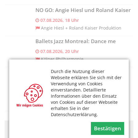
NO GO: Angie Hiesl und Roland Kaiser
07.08.2026, 18 Uhr
Angie Hiesl + Roland Kaiser Produktion
Ballets Jazz Montreal: Dance me
07.08.2026, 20 Uhr
Kölner Philharmonie
Durch die Nutzung dieser
SNW Altstadt-Süd (Vringsveedel):
Webseite erklären Sie sich mit der
Wandern mit Einkehr
Verwendung von Cookies
07.08.2026, 09.30 Uhr
einverstanden. Detaillierte
Informationen über den Einsatz
SeniorenNetzwerk Vringsveedel (Altstadt-
von Cookies auf dieser Webseite
Süd)
erhalten Sie in der
Datenschutzerklärung.
Bestätigen
Hier könnte Werbung stehen, mit der wir uns
finanzieren. Bitte akzeptieren Sie die
Cookie-Meldung
.