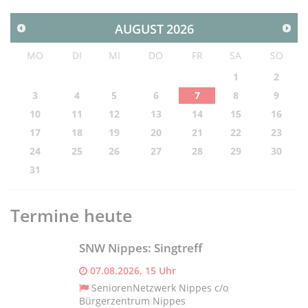
AUGUST
2026
MO
DI
MI
DO
FR
SA
SO
1
2
3
4
5
6
7
8
9
10
11
12
13
14
15
16
17
18
19
20
21
22
23
24
25
26
27
28
29
30
31
Termine heute
SNW Nippes: Singtreff
07.08.2026, 15 Uhr
SeniorenNetzwerk Nippes c/o
Bürgerzentrum Nippes