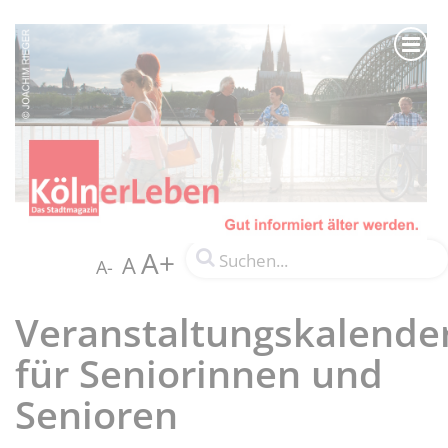
A+
A
A-
Veranstaltungskalende
für Seniorinnen und
Senioren