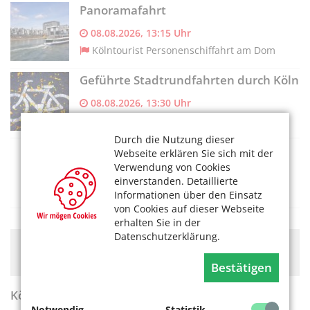
Panoramafahrt
08.08.2026, 13:15 Uhr
Kölntourist Personenschiffahrt am Dom
Geführte Stadtrundfahrten durch Köln
08.08.2026, 13:30 Uhr
Radstation
Durch die Nutzung dieser
Stoff der Nation - Fußball hautnah
Webseite erklären Sie sich mit der
Verwendung von Cookies
08.08.2026, 10–18 Uhr
einverstanden. Detaillierte
Deutsches Sport & Olympia Museum
Informationen über den Einsatz
von Cookies auf dieser Webseite
erhalten Sie in der
Datenschutzerklärung.
Hier könnte Werbung stehen, mit der wir uns
finanzieren. Bitte akzeptieren Sie die
Cookie-Meldung
.
Bestätigen
KölnerLeben Sommer 2026
Notwendig
Statistik