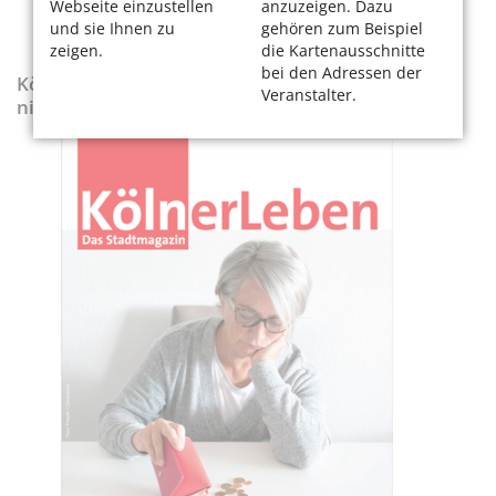
Webseite einzustellen
anzuzeigen. Dazu
und sie Ihnen zu
gehören zum Beispiel
zeigen.
die Kartenausschnitte
bei den Adressen der
KölnerLeben-Sonderausgabe „Wenn die Rente
Veranstalter.
nicht reicht“