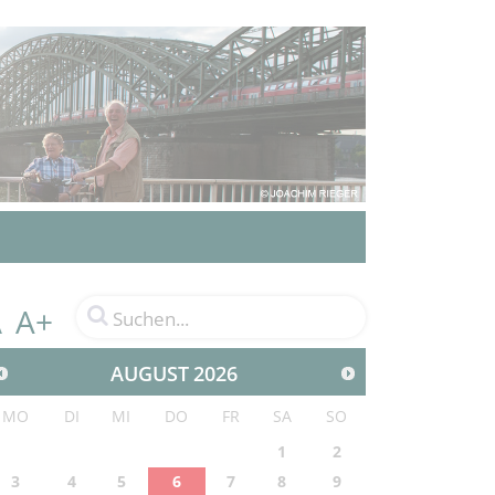
A+
A
AUGUST
2026
MO
DI
MI
DO
FR
SA
SO
1
2
3
4
5
6
7
8
9