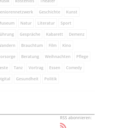
usik
kostenlos
Theater
eniorennetzwerk
Geschichte
Kunst
Museum
Natur
Literatur
Sport
ührung
Gespräche
Kabarett
Demenz
Wandern
Brauchtum
Film
Kino
orsorge
Beratung
Weihnachten
Pflege
este
Tanz
Vortrag
Essen
Comedy
igital
Gesundheit
Politik
RSS abonnieren: