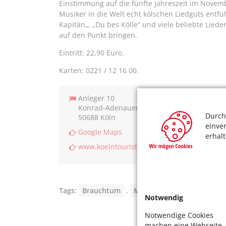
Einstimmung auf die fünfte Jahreszeit im Novemb
Musiker in die Welt echt kölschen Liedguts entfüh
Kapitän„, „Du bes Kölle“ und viele beliebte Lie
auf den Punkt bringen.
Eintritt: 22,90 Euro.
Karten: 0221 / 12 16 00.
Anleger 10
Konrad-Adenauer-Ufer
Durch
50688 Köln
einve
Google Maps
erhal
www.koelntourist.net
Tags:
Brauchtum
,
Musik
Notwendig
Notwendige Cookies
machen eine Webseite