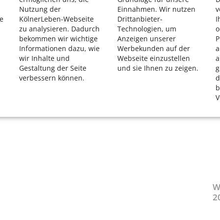
Nutzung der
Einnahmen. Wir nutzen
v
e
KölnerLeben-Webseite
Drittanbieter-
I
zu analysieren. Dadurch
Technologien, um
o
bekommen wir wichtige
Anzeigen unserer
P
Informationen dazu, wie
Werbekunden auf der
a
wir Inhalte und
Webseite einzustellen
a
Gestaltung der Seite
und sie Ihnen zu zeigen.
g
verbessern können.
d
b
V
W
2