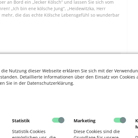
er an Bord ein „lecker Kölsch“ und lassen Sie sich vom
ren! „Ich bin ene kölsche Jung“, „Heidewitzka, Herr
der mehr, die das echte Kölsche Lebensgefühl so wunderbar
Bitte akzeptieren Sie die
Cookie-Meldung
,
 die Nutzung dieser Webseite erklären Sie sich mit der Verwendun
um den Google Maps Kartendienst zu
rstanden. Detaillierte Informationen über den Einsatz von Cookies 
nutzen.
ten Sie in der Datenschutzerklärung.
K
R
Statistik
Marketing
K
M
Statistik-Cookies
Diese Cookies sind die
ermöglichen uns, die
Grundlage für unsere
D