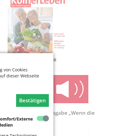
g von Cookies
auf dieser Webseite
Bestätigen
ölnerLeben-Sonderausgabe „Wenn die
ente nicht reicht“
omfort/Externe
edien
iese Technologien