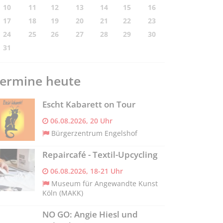
10
11
12
13
14
15
16
17
18
19
20
21
22
23
24
25
26
27
28
29
30
31
ermine heute
Escht Kabarett on Tour
06.08.2026, 20 Uhr
Bürgerzentrum Engelshof
Repaircafé - Textil-Upcycling
06.08.2026, 18-21 Uhr
Museum für Angewandte Kunst
Köln (MAKK)
NO GO: Angie Hiesl und