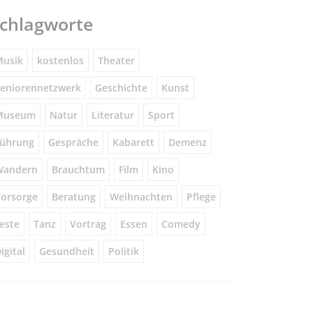
chlagworte
usik
kostenlos
Theater
eniorennetzwerk
Geschichte
Kunst
Museum
Natur
Literatur
Sport
ührung
Gespräche
Kabarett
Demenz
Wandern
Brauchtum
Film
Kino
orsorge
Beratung
Weihnachten
Pflege
este
Tanz
Vortrag
Essen
Comedy
igital
Gesundheit
Politik