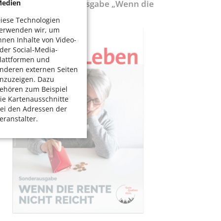
ölnerLeben-Sonderausgabe „Wenn die
edien
ente nicht reicht“
iese Technologien
erwenden wir, um
hnen Inhalte von Video-
der Social-Media-
lattformen und
nderen externen Seiten
nzuzeigen. Dazu
ehören zum Beispiel
ie Kartenausschnitte
ei den Adressen der
eranstalter.