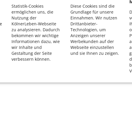
K
M
Statistik-Cookies
Diese Cookies sind die
R
ermöglichen uns, die
Grundlage für unsere
D
Nutzung der
Einnahmen. Wir nutzen
v
e
KölnerLeben-Webseite
Drittanbieter-
I
zu analysieren. Dadurch
Technologien, um
o
bekommen wir wichtige
Anzeigen unserer
P
Informationen dazu, wie
Werbekunden auf der
a
wir Inhalte und
Webseite einzustellen
a
Gestaltung der Seite
und sie Ihnen zu zeigen.
g
verbessern können.
d
b
V