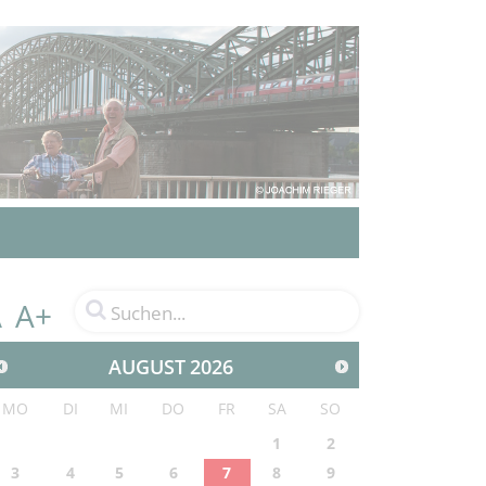
A+
A
AUGUST
2026
MO
DI
MI
DO
FR
SA
SO
1
2
3
4
5
6
7
8
9