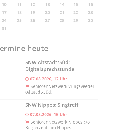
10
11
12
13
14
15
16
17
18
19
20
21
22
23
24
25
26
27
28
29
30
31
ermine heute
SNW Altstadt/Süd:
Digitalsprechstunde
07.08.2026, 12 Uhr
SeniorenNetzwerk Vringsveedel
(Altstadt-Süd)
SNW Nippes: Singtreff
07.08.2026, 15 Uhr
SeniorenNetzwerk Nippes c/o
Bürgerzentrum Nippes