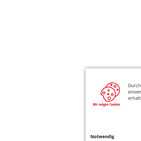
Durch
einve
erhal
Notwendig